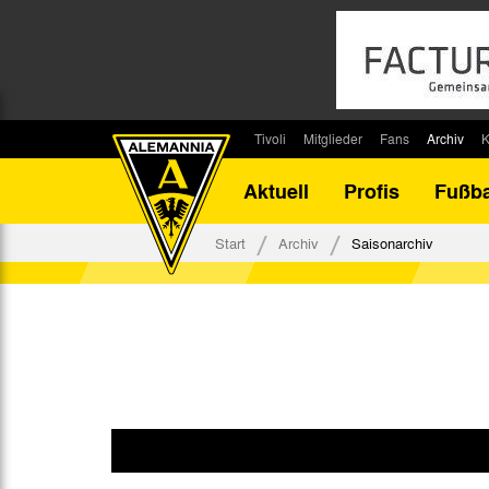
Tivoli
Mitglieder
Fans
Archiv
K
Stadion
Mitglied werden
Fan-Infos
Saisonar
Aktuell
Profis
Fußba
Stadiontouren
Downloads
Fanbeauftragte
Bilanz G
Stadionsprecher
Kontakt
Fanbeirat
Bilanz D
Start
Archiv
Saisonarchiv
Anreise
Fan-Klubs
Vereins-H
Tickets
Fanprojekt
Tivoli-His
Veranstaltungen
Ahnentaf
Team Tivoli
Akkreditierungen
Stadionordnung
Stadiongaststätte Klömpchensklub