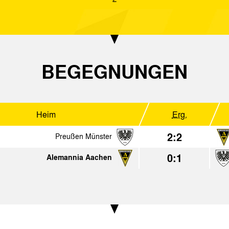
0:1
Alemannia Aachen
Preußen Münste
2:1
Alemannia Aachen
BV 08 Lüttringh
1:4
Rheydter SV
Alemannia Aach
BEGEGNUNGEN
1:0
SV Meppen
Alemannia Aach
0:0
Arminia Bielefeld
Alemannia Aach
Heim
Erg.
1:3
Alemannia Aachen
SG Wattenschei
2:2
Preußen Münster
0:1
Alemannia Aachen
1988
Heim
Erg.
3:1
Alemannia Aachen
1. F