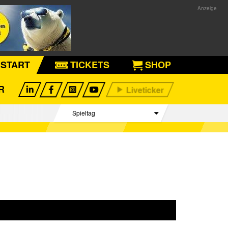
START
TICKETS
SHOP
R
Spieltag
Begegnungen
Tabelle