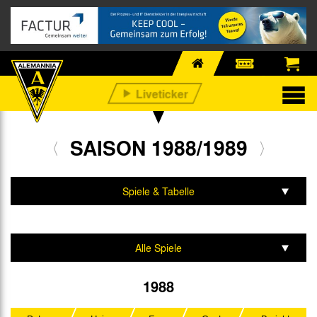
SAISON 1988/1989
Spiele & Tabelle
Mannschaft & Team
Alle Spiele
2. Bundesliga
1988
DFB-Pokal