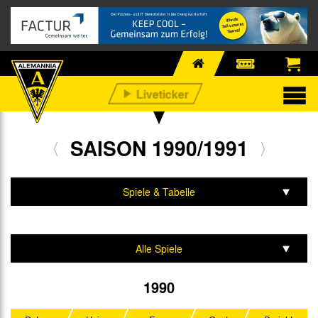
SAISON 1990/1991
Spiele & Tabelle
Mannschaft & Team
Alle Spiele
Amateurmeisterschaft
1990
Kreispokal