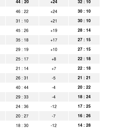
onnef
44 : 20
+24
32 : 10
Spielbericht
30 : 10
46 : 22
+24
a Aachen
Spielbericht
30 : 10
31 : 10
+21
a Aachen
Spielbericht
28 : 14
45 : 26
+19
holt
Spielbericht
27 : 15
35 : 18
+17
a Aachen
Spielbericht
27 : 15
29 : 19
+10
22 : 18
25 : 17
+8
10
Spielbericht
22 : 18
21 : 14
+7
a Aachen
Spielbericht
21 : 21
26 : 31
-5
nde Katernberg
Spielbericht
20 : 22
40 : 44
-4
a Aachen
Spielbericht
18 : 24
29 : 33
-4
17 : 25
24 : 36
-12
ler SV
Spielbericht
16 : 26
20 : 27
-7
por Berlin
Spielbericht
14 : 28
18 : 30
-12