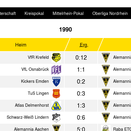
erschaft
Kreispokal
Mittelrhein-Pokal
Oberliga Nordrhein
1990
Heim
Erg.
0:12
VfR Krefeld
Alemanni
1:1
VfL Osnabrück
Alemanni
0:2
Kickers Emden
Alemanni
0:3
TuS Lingen
Alemanni
1:3
Atlas Delmenhorst
Alemanni
0:6
Schwarz-Weiß Lindern
Alemanni
5:0
Alemannia Aachen
Raba ET