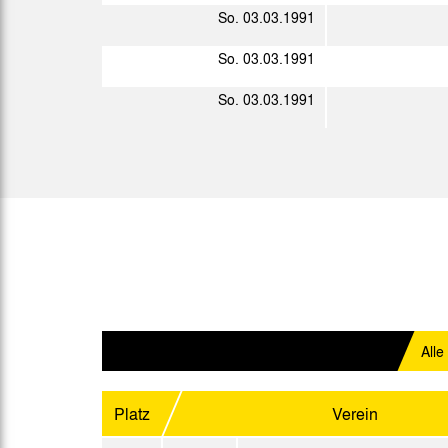
So. 03.03.1991
Mi. 23.01.1991
So. 03.03.1991
Do. 24.01.1991
Ge
So. 03.03.1991
Fr. 25.01.1991
So. 27.01.1991
Fr. 08.02.1991
Fr. 01.03.1991
19:00 Uhr
Sa. 09.03.1991
15:30 Uhr
Mi. 13.03.1991
20:00 Uhr
Alle
So. 17.03.1991
15:00 Uhr
Di. 19.03.1991
Platz
Verein
Sa. 23.03.1991