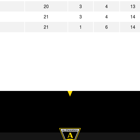
3:3
ASC Schöppingen
Alemanni
20
3
4
13
2:5
Alemannia Aachen
Werder B
21
3
4
14
21
1
6
14