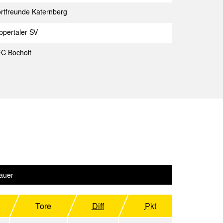
a Aachen
Spielbericht
rtfreunde Katernberg
a Aachen
Spielbericht
pertaler SV
a Aachen
Spielbericht
FC Bocholt
a Aachen
Spielbericht
a Mülheim
Spielbericht
a Aachen
Spielbericht
a Aachen
Spielbericht
rsen
Spielbericht
erkusen II
Spielbericht
auer
a Aachen
Spielbericht
ia Köln 04
Tore
Diff
Pkt
Spielbericht