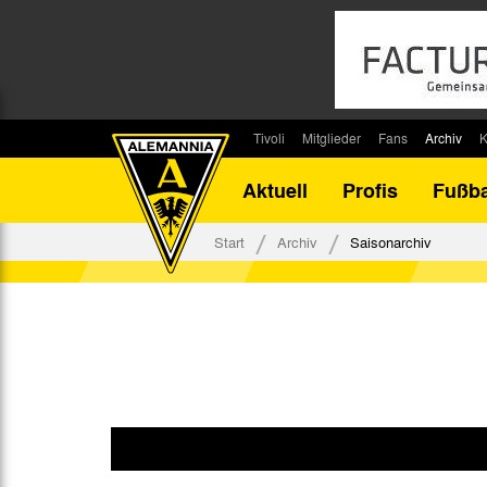
Tivoli
Mitglieder
Fans
Archiv
K
Stadion
Mitglied werden
Fan-Infos
Saisonar
Aktuell
Profis
Fußba
Stadiontouren
Downloads
Fanbeauftragte
Bilanz G
Stadionsprecher
Kontakt
Fanbeirat
Bilanz D
Start
Archiv
Saisonarchiv
Anreise
Fan-Klubs
Vereins-H
Tickets
Fanprojekt
Tivoli-His
Veranstaltungen
Ahnentaf
Team Tivoli
Akkreditierungen
Stadionordnung
Stadiongaststätte Klömpchensklub