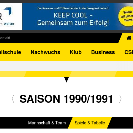
ontakt
chiv
llschule
Nachwuchs
Klub
Business
CS
egner
FB-Pokal
istorie
torie
el
SAISON 1990/1991
Mannschaft & Team
Spiele & Tabelle