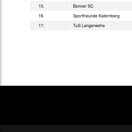
So. 26.05.1991
Amat.
15.
Bonner SC
So. 02.06.1991
Amat.
16.
Sportfreunde Katernberg
17.
TuS Langerwehe