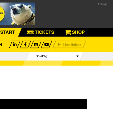
START
TICKETS
SHOP
R
Spieltag
Begegnungen
Tabelle