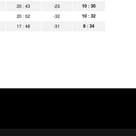
a Aachen
Spielbericht
10 : 30
20 : 43
-23
remen II
Spielbericht
10 : 32
20 : 52
-32
8 : 34
17 : 48
-31