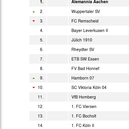
1.
Alemannia Aachen
15:30 Uhr
2.
Sa. 30.03.1991
Wuppertaler SV
15:00 Uhr
3.
FC Remscheid
Mo. 01.04.1991
15:00 Uhr
4.
Bayer Leverkusen II
Sa. 06.04.1991
5.
Jülich 1910
15:30 Uhr
So. 14.04.1991
6.
Rheydter SV
15:00 Uhr
Fr. 19.04.1991
7.
ETB SW Essen
20:00 Uhr
8.
FV Bad Honnef
Mi. 01.05.1991
15:00 Uhr
9.
Hamborn 07
Sa. 04.05.1991
10.
SC Viktoria Köln 04
15:30 Uhr
Do. 09.05.1991
11.
VfB Homberg
15:00 Uhr
So. 12.05.1991
12.
1. FC Viersen
15:00 Uhr
13.
1. FC Bocholt
So. 19.05.1991
Amat.
14.
1. FC Köln II