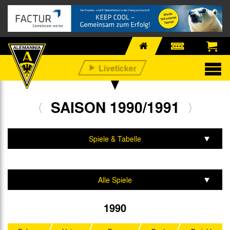
SAISON 1990/1991
Spiele & Tabelle
Mannschaft & Team
Alle Spiele
Amateurmeisterschaft
1990
Kreispokal