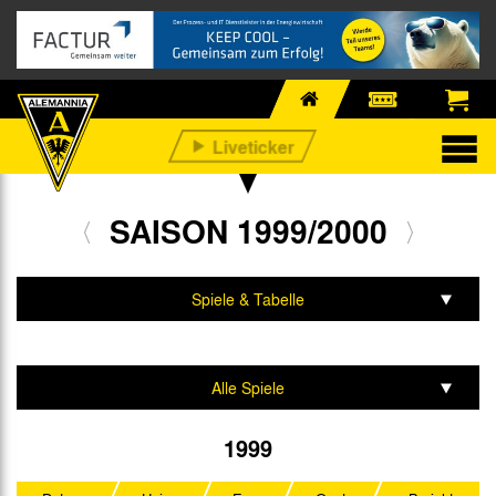
SAISON 1999/2000
Spiele & Tabelle
Mannschaft & Team
Alle Spiele
2. Bundesliga
1999
DFB-Pokal