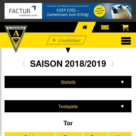
SAISON 2018/2019
Statistik
Mannschaft & Team
Spiele & Tabelle
Testspiele
Bitburger-Pokal
Tor
Regionalliga West