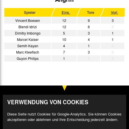
Spieler
Eins.
Tore
Vorl.
Vincent Boesen
12
9
3
Blendi Idrizi
12
6
0
Dimitry Imbongo
5
3
1
Marcel Kaiser
10
4
1
Semih Kayan
4
1
0
Marc Kleefisch
7
3
0
Guyon Philips
1
0
0
VERWENDUNG VON COOKIES
Diese Seite nutzt Cookies für Google-Analytics. Sie können Cookies
akzeptieren oder ablehnen und Ihre Entscheidung jederzeit ändern.