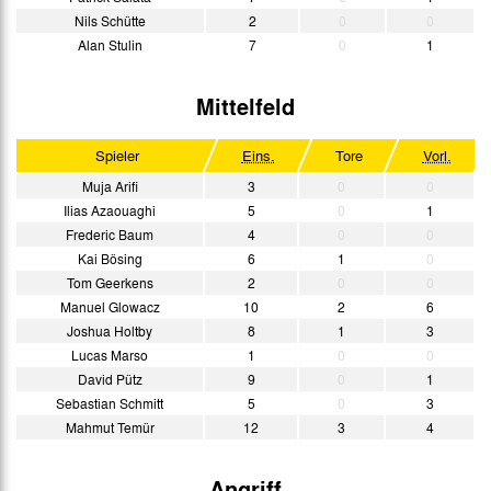
Nils Schütte
2
0
0
Alan Stulin
7
0
1
Mittelfeld
Spieler
Eins.
Tore
Vorl.
Muja Arifi
3
0
0
Ilias Azaouaghi
5
0
1
Frederic Baum
4
0
0
Kai Bösing
6
1
0
Tom Geerkens
2
0
0
Manuel Glowacz
10
2
6
Joshua Holtby
8
1
3
Lucas Marso
1
0
0
David Pütz
9
0
1
Sebastian Schmitt
5
0
3
Mahmut Temür
12
3
4
Angriff