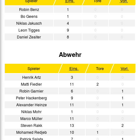
Spieler
Eins.
Tore
Vorl.
Robin Benz
1
0
0
Bo Geens
1
0
0
Niklas Jakusch
4
0
0
Leon Tigges
9
0
0
Daniel Zeaiter
8
0
0
Abwehr
Spieler
Eins.
Tore
Vorl.
Henrik Artz
3
0
0
Matti Fiedler
11
2
0
Robin Garnier
6
0
1
Peter Hackenberg
9
0
1
Alexander Heinze
11
0
1
Niklas Mohr
1
0
0
Marco Müller
11
0
0
Steven Rakk
13
0
2
Mohamed Redjeb
10
1
0
Patrick Salata
7
0
1