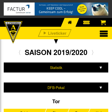
SAISON 2019/2020
Statistik
Mannschaft & Team
Spiele & Tabelle
DFB-Pokal
Testspiele
Tor
Bitburger-Pokal