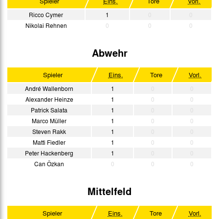
Spieler
Eins.
Tore
Vorl.
Regionalliga West
Ricco Cymer
1
0
0
Nikolai Rehnen
0
0
0
Abwehr
Spieler
Eins.
Tore
Vorl.
André Wallenborn
1
0
0
Alexander Heinze
1
0
0
Patrick Salata
1
0
0
Marco Müller
1
0
0
Steven Rakk
1
0
0
Matti Fiedler
1
0
0
Peter Hackenberg
1
0
0
Can Özkan
0
0
0
Mittelfeld
Spieler
Eins.
Tore
Vorl.