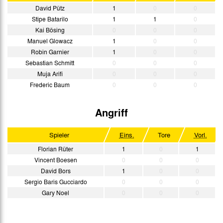
David Pütz
1
0
0
Stipe Batarilo
1
1
0
Kai Bösing
0
0
0
Manuel Glowacz
1
0
0
Robin Garnier
1
0
0
Sebastian Schmitt
0
0
0
Muja Arifi
0
0
0
Frederic Baum
0
0
0
Angriff
Spieler
Eins.
Tore
Vorl.
Florian Rüter
1
0
1
Vincent Boesen
0
0
0
David Bors
1
0
0
Sergio Baris Gucciardo
0
0
0
Gary Noel
0
0
0