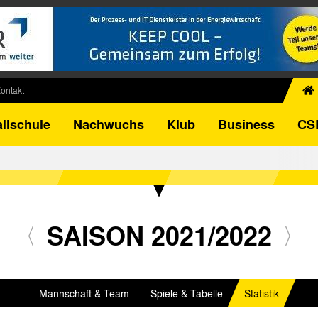
ontakt
chiv
llschule
Nachwuchs
Klub
Business
CS
egner
FB-Pokal
istorie
torie
el
SAISON 2021/2022
Mannschaft & Team
Spiele & Tabelle
Statistik