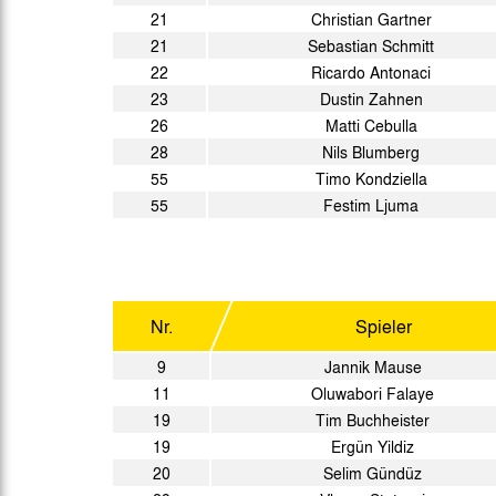
21
Christian Gartner
21
Sebastian Schmitt
22
Ricardo Antonaci
23
Dustin Zahnen
26
Matti Cebulla
28
Nils Blumberg
55
Timo Kondziella
55
Festim Ljuma
Nr.
Spieler
9
Jannik Mause
11
Oluwabori Falaye
19
Tim Buchheister
19
Ergün Yildiz
20
Selim Gündüz