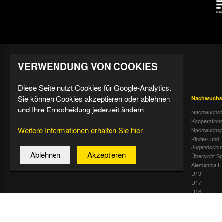
VERWENDUNG VON COOKIES
Diese Seite nutzt Cookies für Google-Analytics.
Sie können Cookies akzeptieren oder ablehnen
Aktuell
Profis
Fußballschule
Nachwuchs
und Ihre Entscheidung jederzeit ändern.
Nachrichten
Mannschaft &
Datenschutz
Nachwuchsz
Trainer
Termine
Über uns &
Kooperation
Weitere Informationen erhalten Sie hier.
Spiele & Tabelle
Kontakt
Tivoli Echo
Nachwuchsp
Statistik
Dauerkarten-
Kinder- und
Deal
Trainingsplan
Jugendschu
Ablehnen
Akzeptieren
Radiostream
Geburtstage
Übersicht Sp
Alemannia II
U19
U17
U16
U15
U14
U13