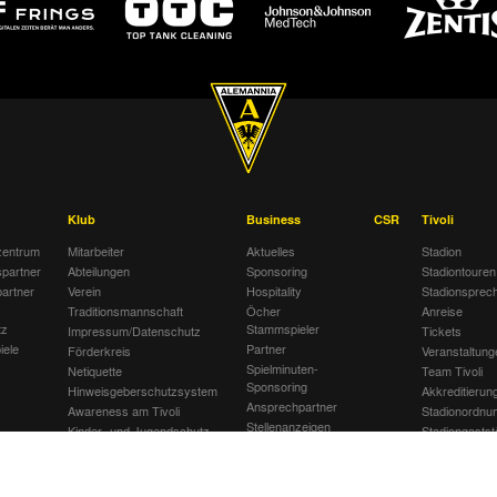
Klub
Business
CSR
Tivoli
entrum
Mitarbeiter
Aktuelles
Stadion
spartner
Abteilungen
Sponsoring
Stadiontouren
artner
Verein
Hospitality
Stadionsprec
Traditionsmannschaft
Öcher
Anreise
tz
Stammspieler
Impressum/Datenschutz
Tickets
iele
Partner
Förderkreis
Veranstaltung
Spielminuten-
Netiquette
Team Tivoli
Sponsoring
Hinweisgeberschutzsystem
Akkreditierun
Ansprechpartner
Awareness am Tivoli
Stadionordnu
Stellenanzeigen
Kinder- und Jugendschutz
Stadiongastst
Jobbörse
am Tivoli
Klömpchensk
Gegen Recht
am Tivoli