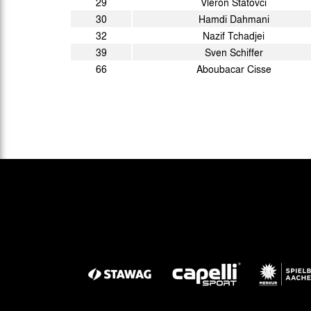
29
Vleron Statovci
30
Hamdi Dahmani
32
Nazif Tchadjei
39
Sven Schiffer
66
Aboubacar Cisse