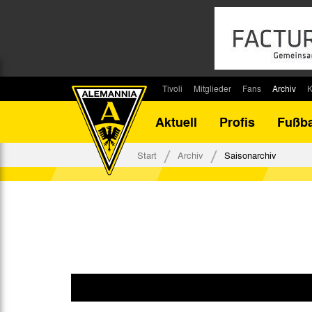
Tivoli
Mitglieder
Fans
Archiv
K
Stadion
Mitglied werden
Fan-Infos
Saisonar
Aktuell
Profis
Fußba
Stadiontouren
Downloads
Fanbeauftragte
Bilanz G
Stadionsprecher
Kontakt
Fanbeirat
Bilanz D
Start
Archiv
Saisonarchiv
Anreise
Fan-Klubs
Vereins-H
Tickets
Fanprojekt
Tivoli-His
Veranstaltungen
Ahnentaf
Team Tivoli
Akkreditierungen
Stadionordnung
Stadiongaststätte Klömpchensklub