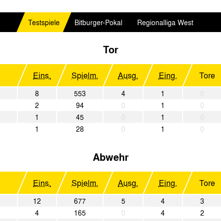
Testspiele
Bitburger-Pokal
Regionalliga West
Tor
Eins.
Spielm.
Ausg.
Eing.
Tore
8
553
4
1
0
2
94
0
1
0
1
45
0
1
0
1
28
0
1
0
Abwehr
Eins.
Spielm.
Ausg.
Eing.
Tore
12
677
5
4
3
4
165
0
4
2