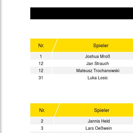
Gegen Rechtsextremismus am Tivoli
Verbotene Symbolik am Tivoli
Nr.
Spieler
1
Joshua Mroß
12
Jan Strauch
12
Mateusz Trochanowski
31
Luka Losic
Nr.
Spieler
2
Jannis Held
3
Lars Oeßwein