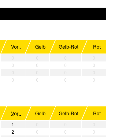
Vorl.
Gelb
Gelb-Rot
Rot
0
0
0
0
0
0
0
0
0
0
0
0
0
0
0
0
Vorl.
Gelb
Gelb-Rot
Rot
1
0
0
0
2
0
0
0