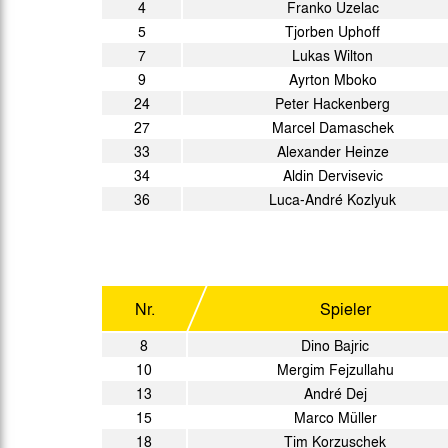
4
Franko Uzelac
5
Tjorben Uphoff
7
Lukas Wilton
9
Ayrton Mboko
24
Peter Hackenberg
27
Marcel Damaschek
33
Alexander Heinze
34
Aldin Dervisevic
36
Luca-André Kozlyuk
Nr.
Spieler
8
Dino Bajric
10
Mergim Fejzullahu
13
André Dej
15
Marco Müller
18
Tim Korzuschek