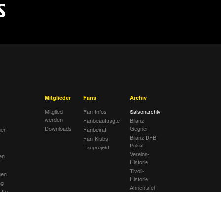
Mitglieder
Fans
Archiv
Mitglied
Fan-Infos
Saisonarchiv
werden
Fanbeauftragte
Bilanz
Downloads
Gegner
her
Fanbeirat
Bilanz DFB-
Fan-Klubs
Pokal
Fanprojekt
Vereins-
en
Historie
Tivoli-
gen
Historie
ng
Ahnentafel
ätte
lub
sextremismus