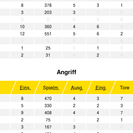
8
378
5
3
1
3
203
3
0
0
0
0
0
0
0
10
360
4
6
0
12
551
5
6
2
0
0
0
0
0
1
25
0
1
0
2
31
0
2
0
Angriff
Eins.
Spielm.
Ausg.
Eing.
Tore
8
470
4
3
7
5
330
2
2
3
9
408
4
4
7
2
75
0
2
1
3
167
3
0
0