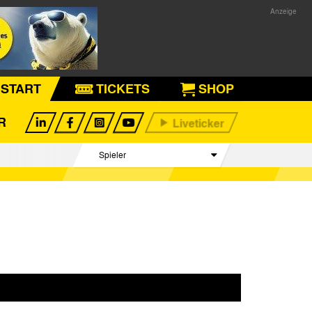
START
TICKETS
SHOP
R
Spieler
Betreuer Team