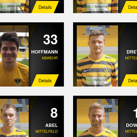
Details
Deta
33
HOFFMANN
DRE
ABWEHR
MITTE
Details
Deta
8
ABEL
DOW
MITTELFELD
MITTE