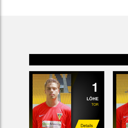
Gegen Rechtsextremismus am Tivoli
Verbotene Symbolik am Tivoli
1
LÖHE
TOR
Details