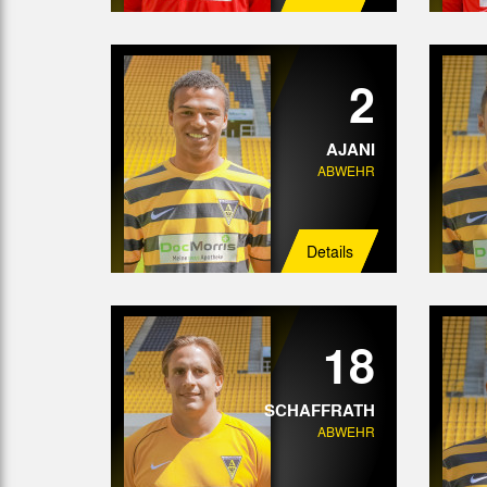
2
AJANI
ABWEHR
Details
18
SCHAFFRATH
ABWEHR