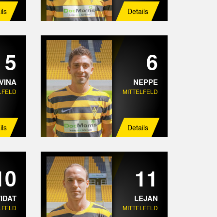
ils
Details
5
6
VINA
NEPPE
LFELD
MITTELFELD
ils
Details
10
11
IDAT
LEJAN
LFELD
MITTELFELD