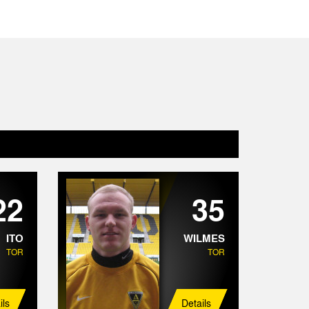
22
35
ITO
WILMES
TOR
TOR
ils
Details