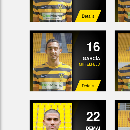
Details
16
GARCÍA
MITTELFELD
Details
22
DEMAI