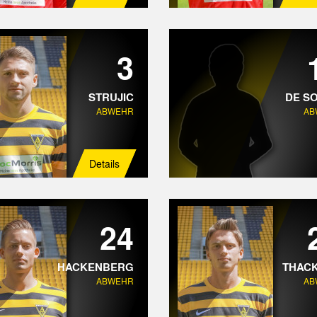
3
STRUJIC
DE S
ABWEHR
AB
Details
24
HACKENBERG
THAC
ABWEHR
AB