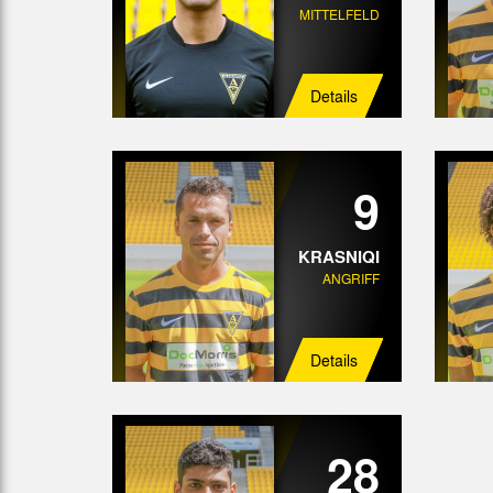
MITTELFELD
Details
9
KRASNIQI
ANGRIFF
Details
28