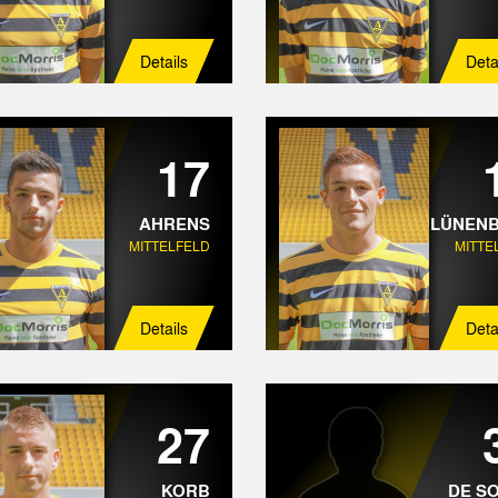
Details
Deta
17
AHRENS
LÜNEN
MITTELFELD
MITTE
Details
Deta
27
KORB
DE S