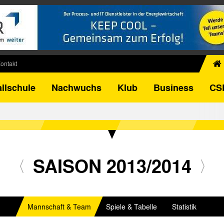
ontakt
chiv
llschule
Nachwuchs
Klub
Business
CS
egner
FB-Pokal
istorie
torie
el
SAISON 2013/2014
Mannschaft & Team
Spiele & Tabelle
Statistik