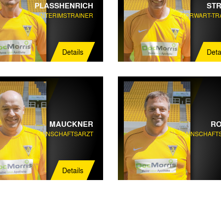
PLASSHENRICH
ST
INTERIMSTRAINER
TORWART-TR
Details
Deta
MAUCKNER
R
MANNSCHAFTSARZT
MANNSCHAFT
Details