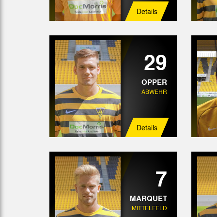
Details
29
OPPER
ABWEHR
Details
7
MARQUET
MITTELFELD