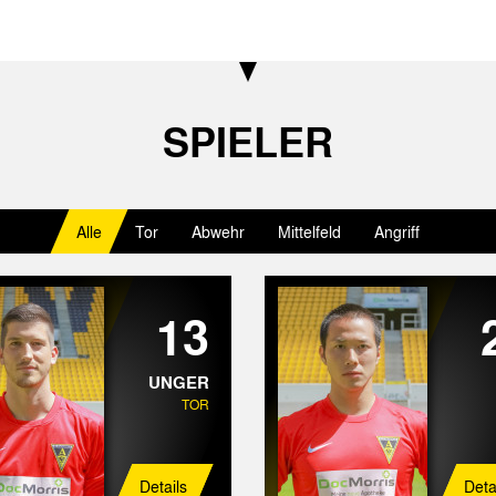
SPIELER
Alle
Tor
Abwehr
Mittelfeld
Angriff
13
UNGER
TOR
Details
Deta