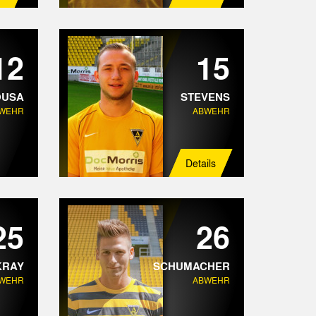
12
15
OUSA
STEVENS
WEHR
ABWEHR
Details
25
26
KRAY
SCHUMACHER
WEHR
ABWEHR