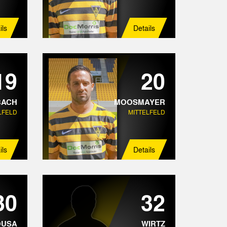
ils
Details
19
20
BACH
MOOSMAYER
LFELD
MITTELFELD
ils
Details
30
32
OUSA
WIRTZ