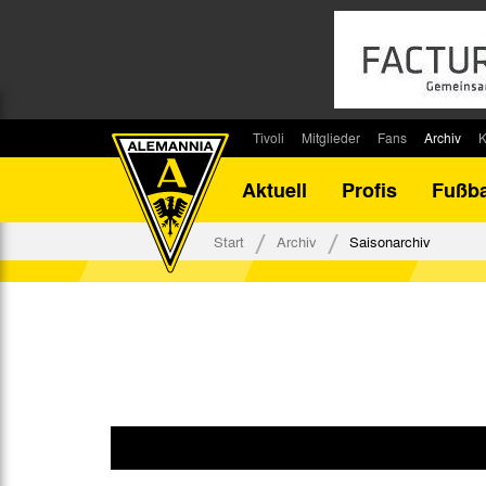
Tivoli
Mitglieder
Fans
Archiv
K
Stadion
Mitglied werden
Fan-Infos
Saisonar
Aktuell
Profis
Fußba
Stadiontouren
Downloads
Fanbeauftragte
Bilanz G
Stadionsprecher
Kontakt
Fanbeirat
Bilanz D
Start
Archiv
Saisonarchiv
Anreise
Fan-Klubs
Vereins-H
Tickets
Fanprojekt
Tivoli-His
Veranstaltungen
Ahnentaf
Team Tivoli
Akkreditierungen
Stadionordnung
Stadiongaststätte Klömpchensklub