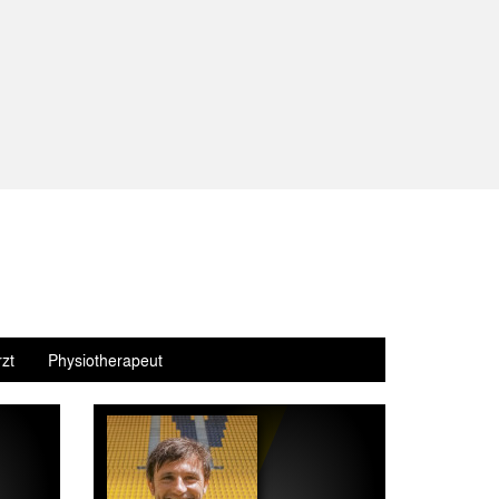
zt
Physiotherapeut