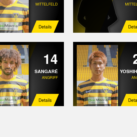
MITTELFELD
MITTE
Details
Deta
14
SANGARÉ
YOSHI
ANGRIFF
AN
Details
Deta