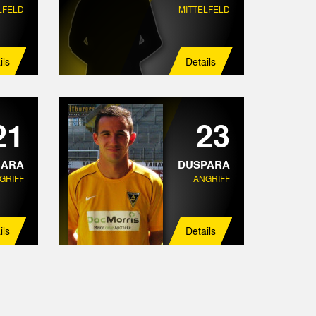
LFELD
MITTELFELD
ils
Details
21
23
HARA
DUSPARA
GRIFF
ANGRIFF
ils
Details