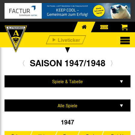
SAISON 1947/1948
Spiele & Tabelle
Mannschaft & Team
Alle Spiele
Oberliga West
1947
Testspiele