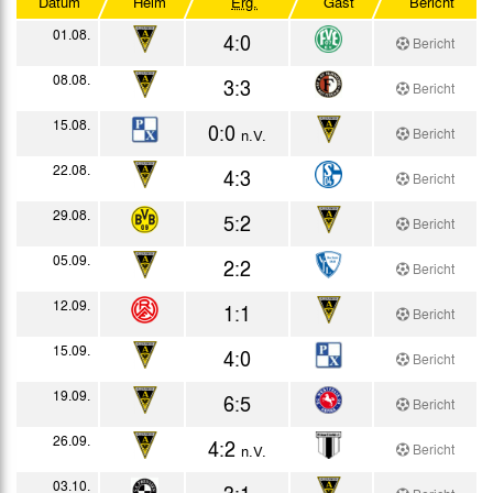
Datum
Heim
Erg.
Gast
Bericht
Westdeutscher Pokal
01.08.
4:0
Bericht
Testspiele
08.08.
3:3
Bericht
15.08.
0:0
Bericht
n.V.
22.08.
4:3
Bericht
29.08.
5:2
Bericht
05.09.
2:2
Bericht
12.09.
1:1
Bericht
15.09.
4:0
Bericht
19.09.
6:5
Bericht
26.09.
4:2
Bericht
n.V.
03.10.
3:1