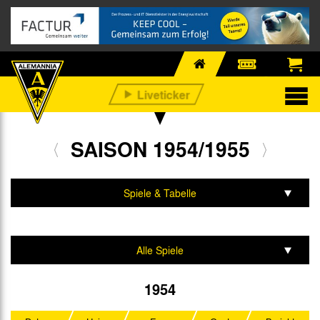
SAISON 1954/1955
Spiele & Tabelle
Mannschaft & Team
Alle Spiele
Oberliga West
1954
DFB-Pokal