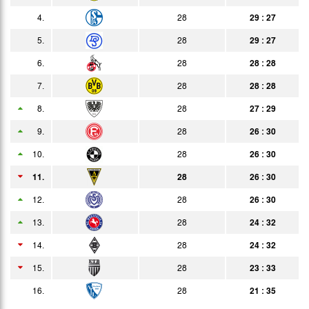
4.
28
29 : 27
04.05.
1:2
Bericht
Zuschauer
5.
28
29 : 27
08.05.
2:2
Bericht
6.
28
28 : 28
15.05.
3:1
Bericht
7.
28
28 : 28
25.05.
4:2
8.
28
27 : 29
Bericht
9.
28
26 : 30
15.06.
1:0
Bericht
10.
28
26 : 30
23.06.
0:3
Bericht
11.
28
26 : 30
25.06.
0:0
Bericht
12.
28
26 : 30
29.06.
0:0
13.
28
24 : 32
Bericht
14.
28
24 : 32
15.
28
23 : 33
16.
28
21 : 35