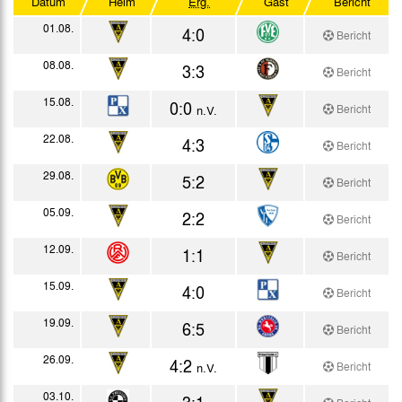
Datum
Heim
Erg.
Gast
Bericht
Westdeutscher Pokal
01.08.
4:0
Bericht
Testspiele
08.08.
3:3
Bericht
15.08.
0:0
Bericht
n.V.
22.08.
4:3
Bericht
29.08.
5:2
Bericht
05.09.
2:2
Bericht
12.09.
1:1
Bericht
15.09.
4:0
Bericht
19.09.
6:5
Bericht
26.09.
4:2
Bericht
n.V.
03.10.
3:1