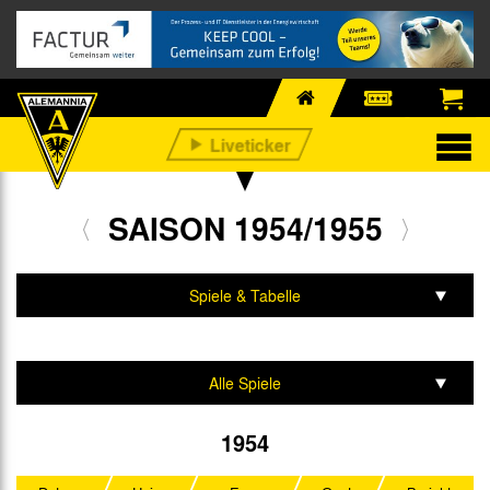
SAISON 1954/1955
Spiele & Tabelle
Mannschaft & Team
Alle Spiele
Oberliga West
1954
DFB-Pokal