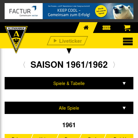
SAISON 1961/1962
Spiele & Tabelle
Mannschaft & Team
Alle Spiele
Oberliga West
1961
Westdeutscher Pokal