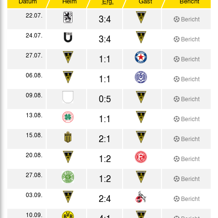
Datum
Heim
Erg.
Gast
Bericht
WFV-Totorunde
22.07.
3:4
Bericht
Testspiele
24.07.
3:4
Bericht
27.07.
1:1
Bericht
06.08.
1:1
Bericht
09.08.
0:5
Bericht
13.08.
1:1
Bericht
15.08.
2:1
Bericht
20.08.
1:2
Bericht
27.08.
1:2
Bericht
03.09.
2:4
Bericht
10.09.
4:1