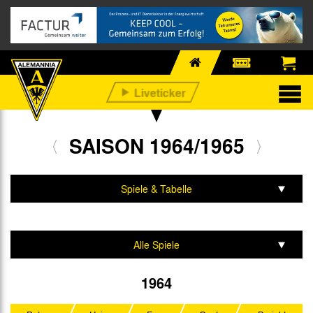
SAISON 1964/1965
Spiele & Tabelle
Mannschaft & Team
Alle Spiele
Aufstiegsrunde
1964
Regionalliga West