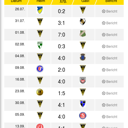
Datum
Heim
Erg.
Gast
Bericht
DFB-Pokal
26.07.
0:2
Bericht
Westdeutscher Pokal
31.07.
3:1
Bericht
Testspiele
01.08.
7:0
Bericht
02.08.
0:3
Bericht
04.08.
4:0
Bericht
09.08.
2:0
Bericht
16.08.
4:0
Bericht
23.08.
1:5
Bericht
30.08.
4:1
Bericht
05.09.
4:0
Bericht
13.09.
1:1