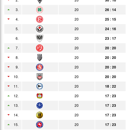
17.04.
4:3
3.
20
26 : 14
Bericht
n.V.
Auswärts
4.
20
25 : 15
25.04.
1:2
Bericht
Zuschauer
5.
20
24 : 16
02.05.
2:0
Bericht
6.
20
23 : 17
08.05.
1:1
Bericht
7.
20
20 : 20
12.05.
1:0
8.
20
20 : 20
Bericht
9.
20
20 : 20
16.05.
2:2
Bericht
10.
20
20 : 20
22.05.
2:0
Bericht
11.
20
18 : 22
27.05.
4:1
Bericht
12.
20
17 : 23
29.05.
2:1
13.
20
17 : 23
Bericht
14.
05.06.
20
17 : 23
1:1
Bericht
15.
20
17 : 23
13.06.
2:1
Bericht