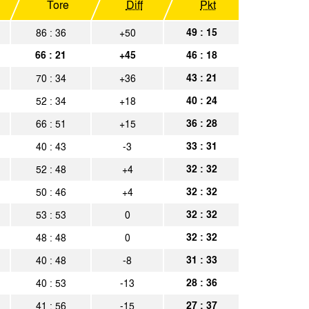
Tore
Diff
Pkt
Aachen
Spielbericht
49 : 15
86 : 36
+50
66 : 21
+45
46 : 18
Aachen
Spielbericht
43 : 21
70 : 34
+36
seldorf
Spielbericht
40 : 24
52 : 34
+18
36 : 28
66 : 51
+15
berhausen
Spielbericht
33 : 31
40 : 43
-3
Aachen
Spielbericht
32 : 32
52 : 48
+4
Aachen
32 : 32
50 : 46
+4
Spielbericht
32 : 32
53 : 53
0
hagen
Spielbericht
32 : 32
48 : 48
0
rücken
Spielbericht
31 : 33
40 : 48
-8
Aachen
Spielbericht
28 : 36
40 : 53
-13
Aachen
Spielbericht
27 : 37
41 : 56
-15