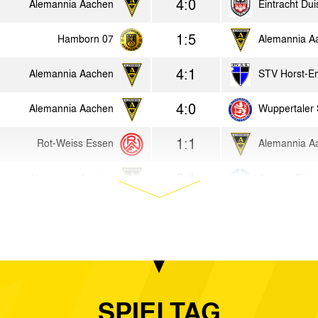
4:0
Alemannia Aachen
Eintracht Du
1:5
Hamborn 07
Alemannia A
4:1
Alemannia Aachen
STV Horst-E
4:0
Alemannia Aachen
Wuppertaler
1:1
Rot-Weiss Essen
Alemannia A
3:1
Alemannia Aachen
Arminia Biele
1:0
Homberger SV
Alemannia A
3:0
Alemannia Aachen
Viktoria Alsdo
3:0
Alemannia Aachen
Bayer Lever
SPIELTAG
0:4
SC Viktoria Köln 04
Alemannia A