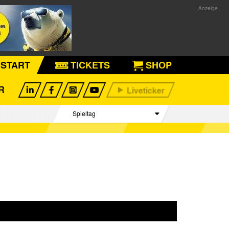
START
TICKETS
SHOP
R
Spieltag
Begegnungen
Tabelle