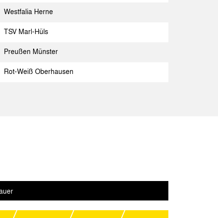
Essen
Spielbericht
Westfalia Herne
Aachen
Spielbericht
TSV Marl-Hüls
r 96
Spielbericht
Preußen Münster
Rot-Weiß Oberhausen
SV
Spielbericht
7
Spielbericht
Aachen
Spielbericht
Köln 04
Spielbericht
Aachen
Spielbericht
auer
ls
Spielbericht
 04
Spielbericht