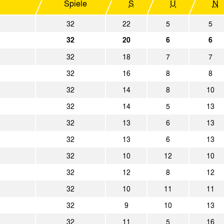
Spiele
S
U
N
1:2
Preußen Münster
Alemannia 
32
22
5
5
32
20
6
6
2:0
Bor. Mönchengladbach
Alemannia 
32
18
7
7
1:1
Alemannia Aachen
Fortuna Düs
32
16
8
8
1:0
32
14
8
10
Alemannia Aachen
Rot-Weiß O
32
14
5
13
2:2
ETB SW Essen
Alemannia 
32
13
6
13
2:0
Borussia Dortmund
Alemannia 
32
13
6
13
32
10
12
10
4:1
Alemannia Aachen
SV Nieuwen
32
12
8
12
2:1
Alemannia Aachen
1. FC Saarb
32
10
11
11
1:1
Tennis Borussia Berlin
Alemannia 
32
9
10
13
2:1
FC Bayern München
Alemannia 
32
11
5
16