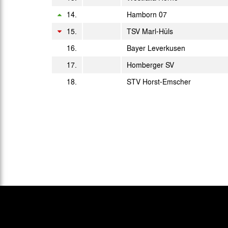
Mi. 16.06.1965
14.
Hamborn 07
Aufs.
15.
TSV Marl-Hüls
Sa. 19.06.1965
Aufs.
16.
Bayer Leverkusen
Sa. 26.06.1965
Aufs.
17.
Homberger SV
18.
STV Horst-Emscher