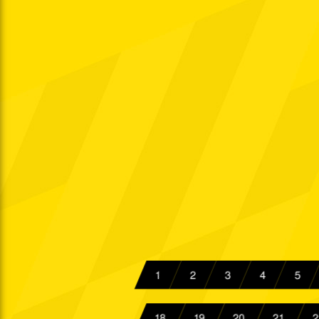
Mi. 21.10.1964
So. 25.10.1964
Sa. 31.10.1964
West.
So. 08.11.1964
So. 15.11.1964
Sa. 21.11.1964
So. 29.11.1964
So. 06.12.1964
1
2
3
4
5
So. 13.12.1964
18
19
20
21
2