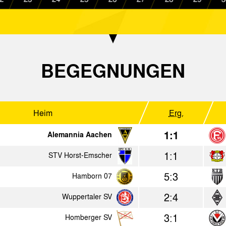
2:0
Alemannia Aachen
Eintracht Ge
0:4
SG Düren 99
Alemannia A
BEGEGNUNGEN
1965
Heim
Erg.
Heim
Erg.
0:0
Eintracht Duisburg
Alemannia 
1:1
Alemannia Aachen
1:3
VfL Osnabrück
Alemannia 
1:1
STV Horst-Emscher
1:1
STV Horst-Emscher
Alemannia 
5:3
Hamborn 07
2:0
Wuppertaler SV
Alemannia 
2:4
Wuppertaler SV
0:1
Rot-Weiß Oberhausen
Alemannia 
3:1
Homberger SV