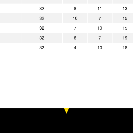
32
8
11
13
1:1
Alemannia Aachen
FC Bayern 
32
10
7
15
5:4
Alemannia Aachen
Tennis Borus
32
7
10
15
3:1
1. FC Saarbrücken
Alemannia 
32
6
7
19
32
4
10
18