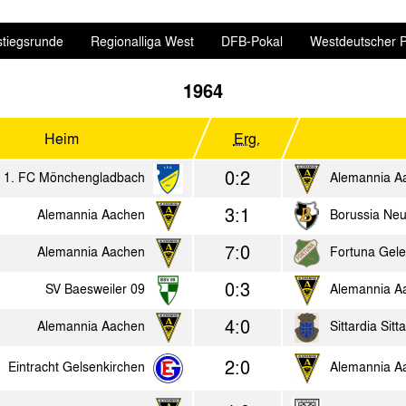
stiegsrunde
Regionalliga West
DFB-Pokal
Westdeutscher P
1964
Heim
Erg.
0:2
1. FC Mönchengladbach
Alemannia A
3:1
Alemannia Aachen
Borussia Neu
7:0
Alemannia Aachen
Fortuna Gel
0:3
SV Baesweiler 09
Alemannia A
4:0
Alemannia Aachen
Sittardia Sitt
2:0
Eintracht Gelsenkirchen
Alemannia A