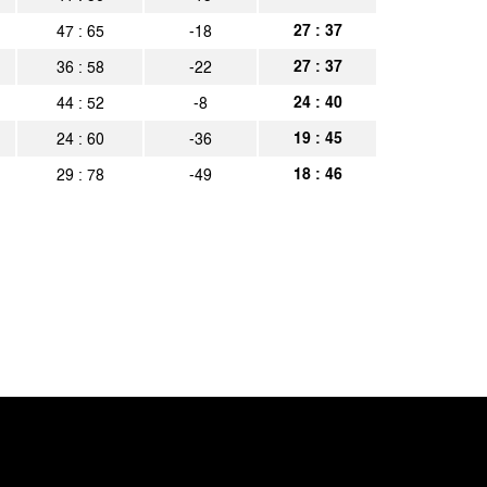
27 : 37
47 : 65
-18
München
Spielbericht
27 : 37
36 : 58
-22
sia Berlin
Spielbericht
24 : 40
44 : 52
-8
Aachen
Spielbericht
19 : 45
24 : 60
-36
18 : 46
29 : 78
-49