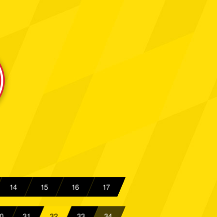
l
Spielbericht
rne
Spielbericht
achen
Spielbericht
achen
Spielbericht
ngladbach
Spielbericht
achen
Spielbericht
en
Spielbericht
achen
Spielbericht
14
15
16
17
ster
Spielbericht
0
31
32
33
34