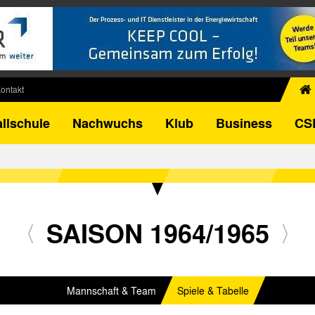
ontakt
chiv
llschule
Nachwuchs
Klub
Business
CS
egner
FB-Pokal
istorie
torie
el
SAISON 1964/1965
Mannschaft & Team
Spiele & Tabelle