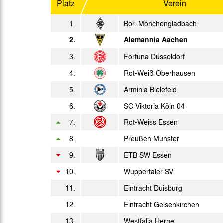
Platz
Verein
So. 25.04.1965
1.
Bor. Mönchengladbach
So. 02.05.1965
2.
Alemannia Aachen
3.
Fortuna Düsseldorf
Sa. 08.05.1965
4.
Rot-Weiß Oberhausen
Mi. 12.05.1965
5.
Arminia Bielefeld
6.
SC Viktoria Köln 04
So. 16.05.1965
7.
Rot-Weiss Essen
Sa. 22.05.1965
8.
Preußen Münster
9.
Do. 27.05.1965
ETB SW Essen
10.
Wuppertaler SV
Sa. 29.05.1965
Aufs.
11.
Eintracht Duisburg
Sa. 05.06.1965
Aufs.
12.
Eintracht Gelsenkirchen
So. 13.06.1965
Aufs.
13.
Westfalia Herne