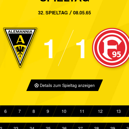
2:2
Alemannia Aachen
FVM-Auswah
32. SPIELTAG
08.05.65
4:0
Alemannia Aachen
Westfalia He
1
1
1:2
ETB SW Essen
Alemannia A
0:1
TSV Marl-Hüls
Alemannia A
2:0
Alemannia Aachen
Bor. Mönche
1:1
Fortuna Düsseldorf
Alemannia A
Details zum Spieltag anzeigen
5:1
Alemannia Aachen
ETB SW Ess
2:1
Rot-Weiß Oberhausen
Alemannia A
6
7
8
9
10
11
12
13
4:0
Alemannia Aachen
Preußen Mün
2
23
24
25
26
27
28
29
3