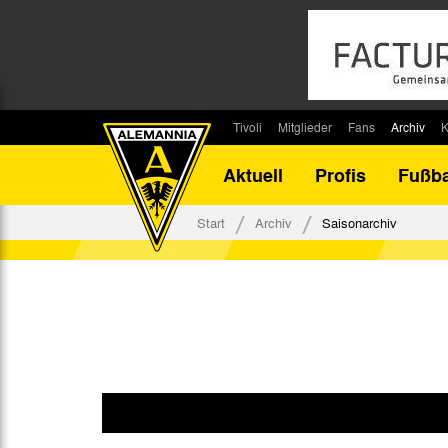
Tivoli
Mitglieder
Fans
Archiv
K
Stadion
Mitglied werden
Fan-Infos
Saisonar
Aktuell
Profis
Fußba
Stadiontouren
Downloads
Fanbeauftragte
Bilanz G
Stadionsprecher
Kontakt
Fanbeirat
Bilanz D
Start
Archiv
Saisonarchiv
Anreise
Fan-Klubs
Vereins-H
Tickets
Fanprojekt
Tivoli-His
Veranstaltungen
Ahnentaf
Team Tivoli
Akkreditierungen
Stadionordnung
Stadiongaststätte Klömpchensklub