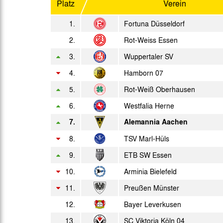
Platz
Verein
So. 17.04.1966
1.
Fortuna Düsseldorf
So. 24.04.1966
2.
Rot-Weiss Essen
3.
Wuppertaler SV
So. 01.05.1966
4.
Hamborn 07
Fr. 06.05.1966
5.
Rot-Weiß Oberhausen
So. 08.05.1966
6.
Westfalia Herne
7.
Alemannia Aachen
So. 15.05.1966
8.
TSV Marl-Hüls
So. 22.05.1966
9.
ETB SW Essen
10.
Arminia Bielefeld
Mo. 30.05.1966
11.
Preußen Münster
Sa. 11.06.1966
West.
12.
Bayer Leverkusen
13.
SC Viktoria Köln 04