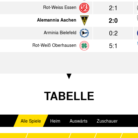
2:0
Fortuna Düsseldorf
Alemannia A
2:1
Rot-Weiss Essen
0:4
Eintracht Gelsenkirchen
Alemannia A
2:0
Alemannia Aachen
4:1
Alemannia Aachen
VfL Bochum
0:2
Arminia Bielefeld
5:1
0:2
Rot-Weiß Oberhausen
ETB SW Essen
Alemannia A
2:1
Alemannia Aachen
Dukla Prag
6:1
Alemannia Aachen
TSV Marl-Hül
3:0
Alemannia Aachen
Vejle BK
TABELLE
5:0
Alemannia Aachen
VfB Bottrop
1:1
Preußen Münster
Alemannia A
Alle Spiele
Heim
Auswärts
Zuschauer
3:1
Alemannia Aachen
Wuppertaler 