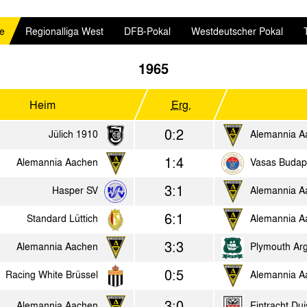
le
Regionalliga West
DFB-Pokal
Westdeutscher Pokal
1965
Heim
Erg.
0:2
Jülich 1910
Alemannia A
1:4
Alemannia Aachen
Vasas Budap
3:1
Hasper SV
Alemannia A
6:1
Standard Lüttich
Alemannia A
3:3
Alemannia Aachen
Plymouth Arg
0:5
Racing White Brüssel
Alemannia A
3:0
Alemannia Aachen
Eintracht Du