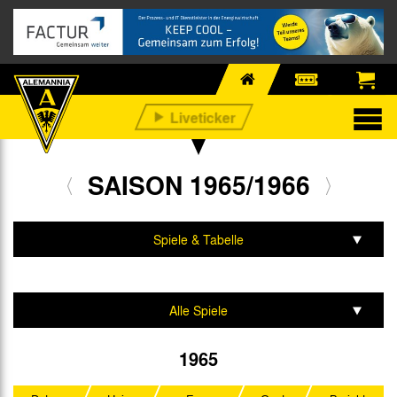
SAISON 1965/1966
Spiele & Tabelle
Mannschaft & Team
Alle Spiele
Regionalliga West
1965
DFB-Pokal