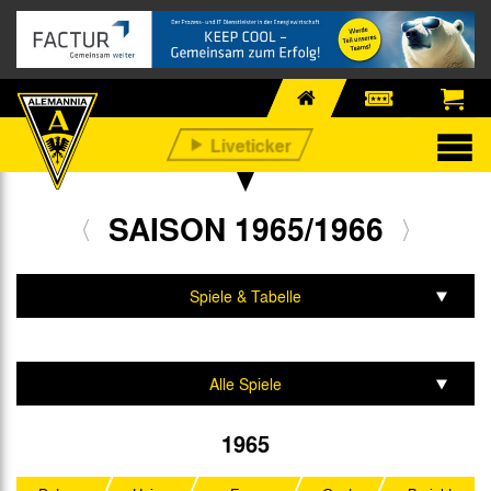
SAISON 1965/1966
Spiele & Tabelle
Mannschaft & Team
Alle Spiele
Regionalliga West
1965
DFB-Pokal