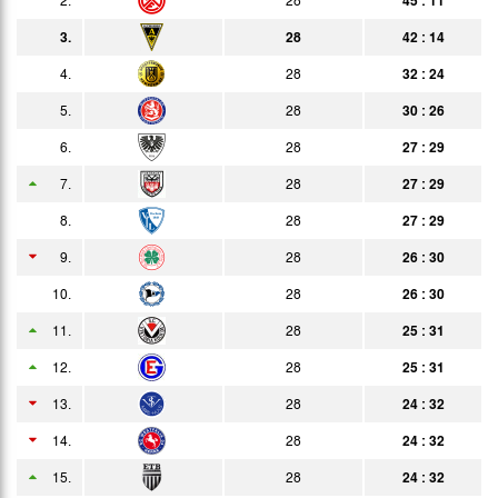
09.04.
3:1
3.
28
42 : 14
Bericht
Auswärts
4.
28
32 : 24
17.04.
2:2
Bericht
Zuschauer
5.
28
30 : 26
24.04.
4:1
Bericht
6.
28
27 : 29
01.05.
0:5
Bericht
7.
28
27 : 29
06.05.
2:3
8.
28
27 : 29
Bericht
9.
28
26 : 30
08.05.
8:13
Bericht
10.
28
26 : 30
15.05.
3:1
Bericht
11.
28
25 : 31
22.05.
5:0
Bericht
12.
28
25 : 31
30.05.
1:5
13.
28
24 : 32
Bericht
14.
11.06.
28
24 : 32
3:2
Bericht
15.
28
24 : 32