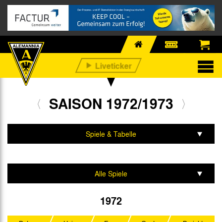
SAISON 1972/1973
Spiele & Tabelle
Mannschaft & Team
Alle Spiele
Regionalliga West
1972
UEFA Intertoto Cup