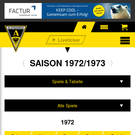
SAISON 1972/1973
Spiele & Tabelle
Mannschaft & Team
Alle Spiele
Regionalliga West
1972
UEFA Intertoto Cup