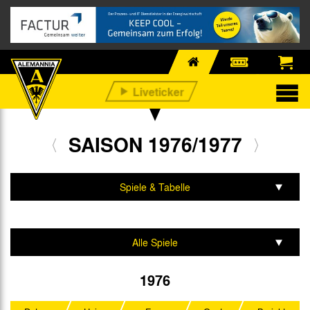
SAISON 1976/1977
Spiele & Tabelle
Mannschaft & Team
Alle Spiele
2. Liga Nord
1976
DFB-Pokal