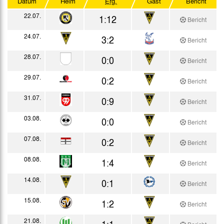
Datum
Heim
Erg.
Gast
Bericht
Testspiele
22.07.
1:12
Bericht
24.07.
3:2
Bericht
28.07.
0:0
Bericht
29.07.
0:2
Bericht
31.07.
0:9
Bericht
03.08.
0:0
Bericht
07.08.
0:2
Bericht
08.08.
1:4
Bericht
14.08.
0:1
Bericht
15.08.
1:2
Bericht
21.08.
1:1