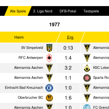
Alle Spiele
2. Liga Nord
DFB-Pokal
Testspiele
1977
Heim
Erg.
0:13
SV Simpelveld
Alemanni
1:4
RFC Antwerpen
Alemanni
3:2
Alemannia Aachen
KSC Loke
1:1
Alemannia Aachen
Sparta Ro
1:0
Eintracht Bad Kreuznach
Alemanni
1:6
Oberbrucher BC
Alemanni
1:0
Alemannia Aachen
FC Grenc