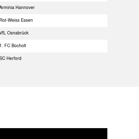
Arminia Hannover
Spielbericht
Rot-Weiss Essen
Spielbericht
VfL Osnabrück
rlin
Spielbericht
1. FC Bocholt
Spielbericht
SC Herford
Spielbericht
Spielbericht
Spielbericht
Spielbericht
Spielbericht
Spielbericht