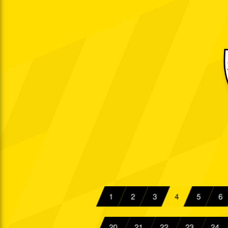
Mi. 21.09.1977
Sa. 24.09.1977
2. L.
Fr. 30.09.1977
2. L.
Di. 04.10.1977
So. 09.10.1977
2. L.
Di. 11.10.1977
Sa. 15.10.1977
So. 16.10.1977
Sa. 22.10.1977
2. L.
1
2
3
4
5
6
Sa. 29.10.1977
2. L.
So. 30.10.1977
20
21
22
23
24