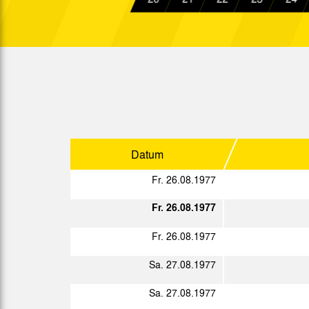
Fr. 04.11.1977
2. L.
Di. 15.11.1977
Sa. 19.11.1977
2. L.
So. 27.11.1977
2. L.
So. 04.12.1977
2. L.
Datum
Di. 06.12.1977
Fr. 26.08.1977
So. 11.12.1977
2. L.
Fr. 26.08.1977
Sa. 17.12.1977
2. L.
Fr. 26.08.1977
Sa. 27.08.1977
Sa. 27.08.1977
Sp.
Datum