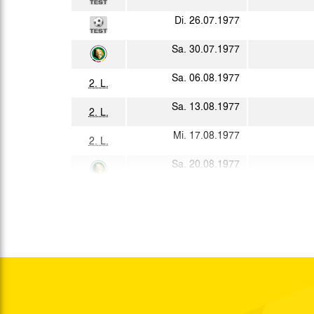
Di. 26.07.1977
Sa. 30.07.1977
Sa. 06.08.1977
2. L.
Sa. 13.08.1977
2. L.
Mi. 17.08.1977
2. L.
Sa. 20.08.1977
Fr. 26.08.1977
2. L.
Mi. 31.08.1977
2. L.
Sa. 03.09.1977
2. L.
Sa. 10.09.1977
2. L.
Fr. 16.09.1977
2. L.