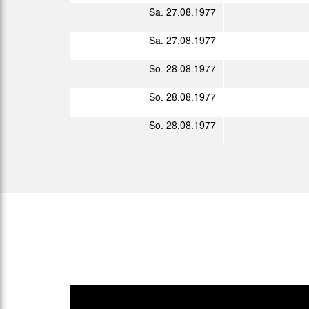
Sa. 27.08.1977
Mo. 02.01.1978
Sa. 27.08.1977
So. 08.01.1978
2. L.
So. 28.08.1977
Sa. 14.01.1978
2. L.
So. 28.08.1977
Sa. 21.01.1978
2. L.
So. 28.08.1977
So. 29.01.1978
2. L.
Sa. 04.02.1978
2. L.
Sa. 11.02.1978
2. L.
So. 26.02.1978
2. L.
Fr. 03.03.1978
2. L.
Sa. 11.03.1978
2. L.
So. 19.03.1978