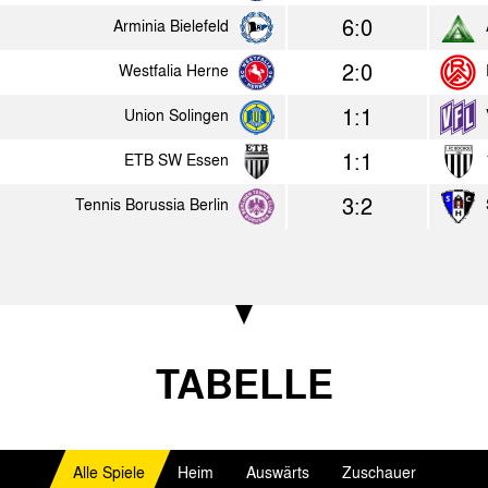
6:0
Arminia Bielefeld
3:2
Alemannia Aachen
NEC Nijmegen
2:0
Westfalia Herne
1:1
VfL Osnabrück
Alemannia Aachen
1:1
Union Solingen
1:4
Alemannia Aachen
Tennis Borussia Be
1:1
ETB SW Essen
3:0
Union Solingen
Alemannia Aachen
3:2
Tennis Borussia Berlin
0:0
Alemannia Aachen
Preußen Münster
1:1
SV Hannover 96
Alemannia Aachen
4:1
Alemannia Aachen
ETB SW Essen
1:2
Alemannia Aachen
Arminia Bielefeld
TABELLE
3:0
SG Wattenscheid 09
Alemannia Aachen
1:0
Alemannia Aachen
Wuppertaler SV
Alle Spiele
Heim
Auswärts
Zuschauer