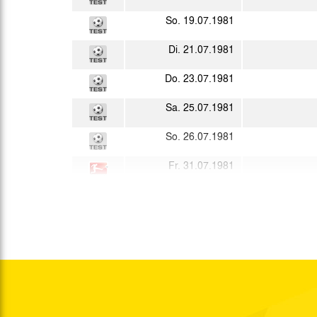
So. 19.07.1981
Di. 21.07.1981
Do. 23.07.1981
Sa. 25.07.1981
So. 26.07.1981
Fr. 31.07.1981
Di. 04.08.1981
Fr. 07.08.1981
Fr. 14.08.1981
So. 16.08.1981
Di. 18.08.1981