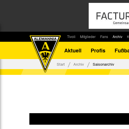
Tivoli
Mitglieder
Fans
Archiv
K
Stadion
Mitglied werden
Fan-Infos
Saisonar
Aktuell
Profis
Fußba
Stadiontouren
Downloads
Fanbeauftragte
Bilanz G
Stadionsprecher
Kontakt
Fanbeirat
Bilanz D
Start
Archiv
Saisonarchiv
Anreise
Fan-Klubs
Vereins-H
Tickets
Fanprojekt
Tivoli-His
Veranstaltungen
Ahnentaf
Team Tivoli
Akkreditierungen
Stadionordnung
Stadiongaststätte Klömpchensklub