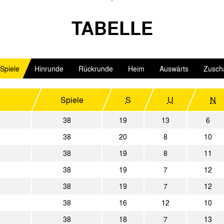
3:2
TABELLE
Alemannia Aachen
SV Hanno
0:0
VfR Wormatia Worms
Alemanni
2:0
Alemannia Aachen
SpVgg Fü
 Spiele
Hinrunde
Rückrunde
Heim
Auswärts
Zusch
4:1
Hertha BSC Berlin
Alemanni
Spiele
S
U
N
2:0
Alemannia Aachen
Deutschl
38
19
13
6
1:0
Alemannia Aachen
Fortuna K
38
20
8
10
2:0
SC Freiburg
Alemanni
38
19
8
11
0:3
Alemannia Aachen
Hamburge
38
19
7
12
1:0
Rot-Weiss Essen
Alemanni
38
19
7
12
38
16
12
10
1982
38
18
7
13