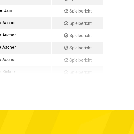
terdam
Spielbericht
a Aachen
Spielbericht
a Aachen
Spielbericht
a Aachen
Spielbericht
a Aachen
Spielbericht
r Kickers
Spielbericht
a Aachen
Spielbericht
nscheid 09
Spielbericht
a Aachen
Spielbericht
a Aachen
Spielbericht
a Aachen
Spielbericht