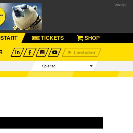
START
TICKETS
SHOP
R
Spieltag
Begegnungen
Tabelle