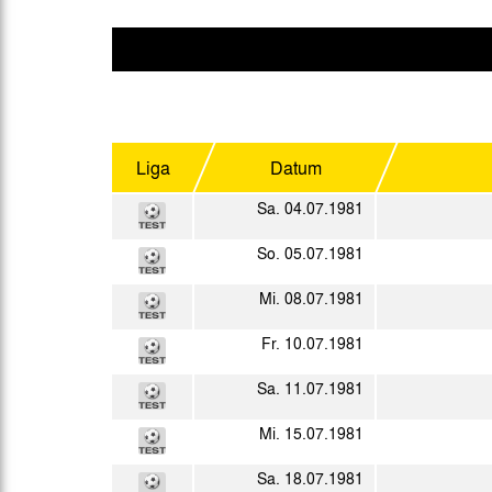
Gegen Rechtsextremismus am Tivoli
Verbotene Symbolik am Tivoli
Liga
Datum
Sa. 04.07.1981
So. 05.07.1981
Mi. 08.07.1981
Fr. 10.07.1981
Sa. 11.07.1981
Mi. 15.07.1981
Sa. 18.07.1981