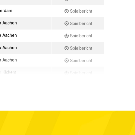
terdam
Spielbericht
a Aachen
Spielbericht
a Aachen
Spielbericht
a Aachen
Spielbericht
a Aachen
Spielbericht
r Kickers
Spielbericht
a Aachen
Spielbericht
nscheid 09
Spielbericht
a Aachen
Spielbericht
a Aachen
Spielbericht
a Aachen
Spielbericht