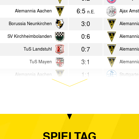
6:5
Alemannia Aachen
Ajax Ams
n.E.
3:0
Borussia Neunkirchen
Alemanni
0:6
SV Kirchheimbolanden
Alemanni
0:7
TuS Landstuhl
Alemanni
3:1
TuS Mayen
Alemanni
1:1
Alemannia Aachen
Stuttgarte
1:0
KFC Uerdingen
Alemanni
3:0
Alemannia Aachen
SG Watte
1:0
Kickers Offenbach
Alemanni
3:3
RFC Seraing
Alemanni
SPIELTAG
0:2
KAS Eupen
Alemanni