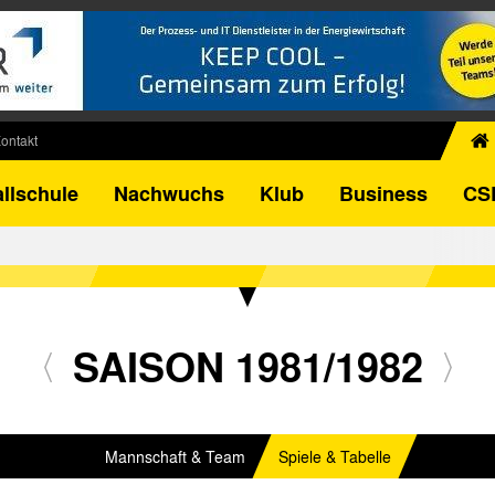
ontakt
chiv
llschule
Nachwuchs
Klub
Business
CS
egner
FB-Pokal
istorie
torie
el
SAISON 1981/1982
Mannschaft & Team
Spiele & Tabelle