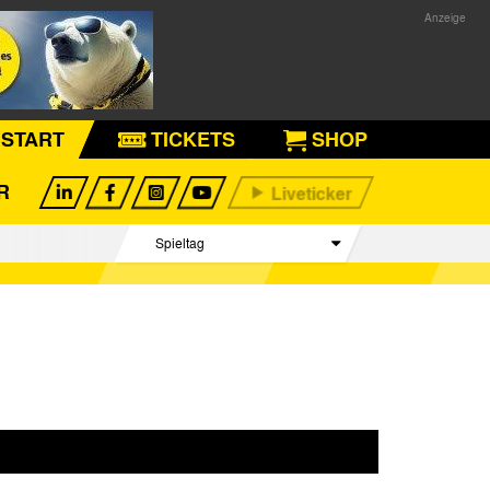
START
TICKETS
SHOP
R
Spieltag
Begegnungen
Tabelle