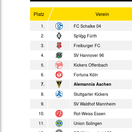
Sa. 20.03.1982
Platz
Verein
Fr. 26.03.1982
1.
FC Schalke 04
2.
SpVgg Fürth
Sa. 03.04.1982
3.
Freiburger FC
Do. 08.04.1982
4.
SV Hannover 96
Mo. 12.04.1982
5.
Kickers Offenbach
Fr. 16.04.1982
6.
Fortuna Köln
7.
Alemannia Aachen
Sa. 24.04.1982
8.
Stuttgarter Kickers
Di. 04.05.1982
9.
SV Waldhof Mannheim
Sa. 08.05.1982
10.
Rot-Weiss Essen
Sa. 15.05.1982
11.
Union Solingen