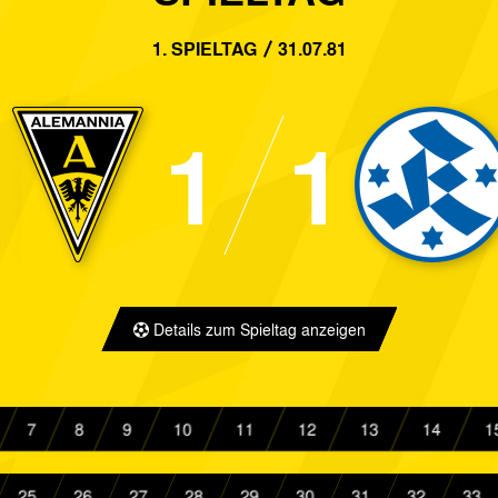
2:0
Alemannia Aachen
TSV 1860
1. SPIELTAG
31.07.81
1:0
VfL Osnabrück
Alemanni
1
1
0:0
1. FC Saarbrücken
Alemanni
n.V.
3:2
Alemannia Aachen
Union Sol
2:1
Alemannia Aachen
1. FC Sa
1:1
Freiburger FC
Alemanni
2:0
FC Schalke 04
Alemanni
Details zum Spieltag anzeigen
0:6
ASV / Schwarz-Rot Aachen
Alemanni
2:1
Alemannia Aachen
SV Waldh
7
8
9
10
11
12
13
14
1
0:2
SpVgg Bayreuth
Alemanni
2:1
25
26
27
28
29
30
31
32
33
Alemannia Aachen
SC Freibu