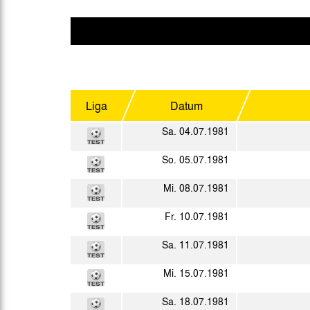
Gegen Rechtsextremismus am Tivoli
Verbotene Symbolik am Tivoli
Liga
Datum
Sa. 04.07.1981
So. 05.07.1981
Mi. 08.07.1981
Fr. 10.07.1981
Sa. 11.07.1981
Mi. 15.07.1981
Sa. 18.07.1981