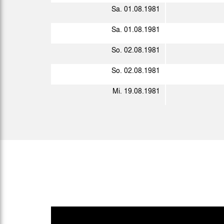
Sa. 01.08.1981
Sp.
Datum
Sa. 01.08.1981
Sa. 02.01.1982
So. 02.08.1981
Sa. 09.01.1982
So. 02.08.1981
Di. 02.02.1982
Mi. 19.08.1981
Sa. 06.02.1982
Sa. 13.02.1982
Sa. 20.02.1982
Fr. 26.02.1982
Di. 02.03.1982
So. 07.03.1982
Di. 16.03.1982