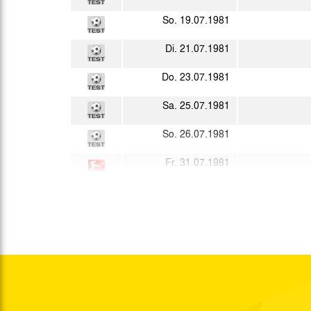
So. 19.07.1981
Di. 21.07.1981
Do. 23.07.1981
Sa. 25.07.1981
So. 26.07.1981
Fr. 31.07.1981
Di. 04.08.1981
Fr. 07.08.1981
Fr. 14.08.1981
So. 16.08.1981
Di. 18.08.1981