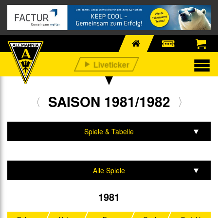
SAISON 1981/1982
Spiele & Tabelle
Mannschaft & Team
Alle Spiele
2. Bundesliga
1981
DFB-Pokal