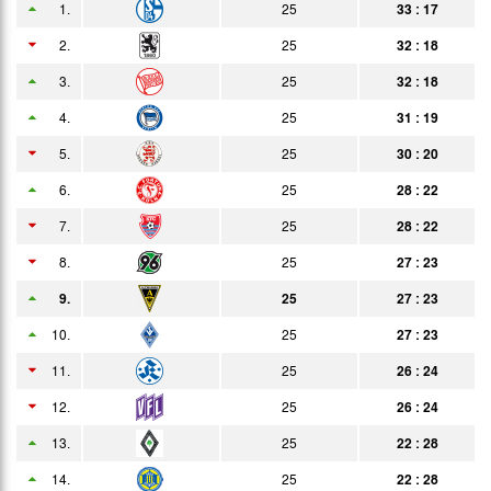
1.
25
33 : 17
06.02.
6:3
Bericht
Heim
2.
25
32 : 18
13.02.
1:1
3.
25
32 : 18
Bericht
Auswärts
4.
25
31 : 19
20.02.
0:1
Bericht
Zuschauer
5.
25
30 : 20
26.02.
1:0
Bericht
6.
25
28 : 22
02.03.
1:3
Bericht
7.
25
28 : 22
07.03.
0:1
8.
25
27 : 23
Bericht
9.
25
27 : 23
16.03.
2:0
Bericht
10.
25
27 : 23
20.03.
3:0
Bericht
11.
25
26 : 24
26.03.
2:2
Bericht
12.
25
26 : 24
03.04.
0:0
13.
25
22 : 28
Bericht
14.
08.04.
25
22 : 28
4:0
Bericht