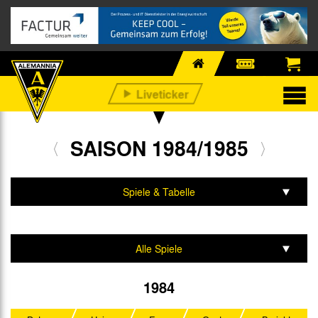
SAISON 1984/1985
Spiele & Tabelle
Mannschaft & Team
Alle Spiele
2. Bundesliga
1984
DFB-Pokal