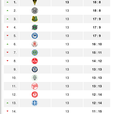
1.
13
18 : 8
03.02.
1:1
Bericht
Zuschauer
2.
13
18 : 8
23.02.
2:0
3.
13
17 : 9
Bericht
4.
13
17 : 9
02.03.
2:2
Bericht
5.
13
17 : 9
10.03.
3:1
Bericht
6.
13
16 : 10
15.03.
3:1
Bericht
7.
13
15 : 11
19.03.
2:2
8.
13
14 : 12
Bericht
9.
13
13 : 13
24.03.
3:1
Bericht
10.
13
13 : 13
29.03.
3:0
Bericht
11.
13
13 : 13
04.04.
0:0
Bericht
12.
13
12 : 14
16.04.
1:1
13.
13
12 : 14
Bericht
14.
19.04.
13
11 : 15
2:1
Bericht