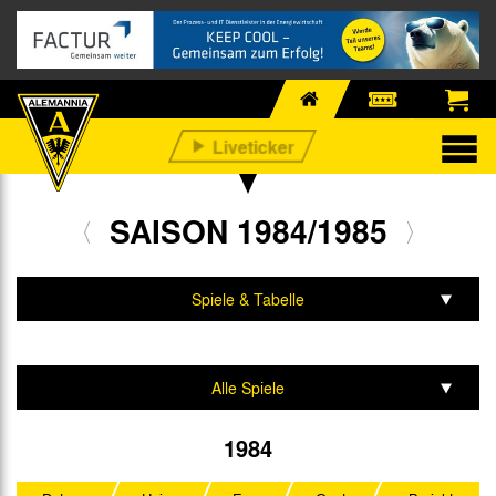
SAISON 1984/1985
Spiele & Tabelle
Mannschaft & Team
Alle Spiele
2. Bundesliga
1984
DFB-Pokal