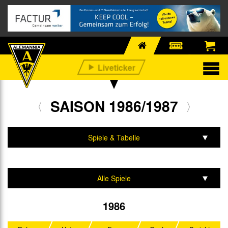
SAISON 1986/1987
Spiele & Tabelle
Mannschaft & Team
Alle Spiele
2. Bundesliga
1986
DFB-Pokal