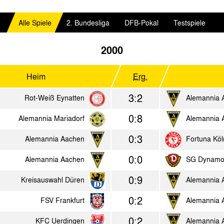
Alle Spiele
2. Bundesliga
DFB-Pokal
Testspiele
2000
Heim
Erg.
3:2
Rot-Weiß Eynatten
Alemannia 
0:8
Alemannia Mariadorf
Alemannia 
0:3
Alemannia Aachen
Fortuna Köl
0:0
Alemannia Aachen
SG Dynamo
0:9
Kreisauswahl Düren
Alemannia 
0:2
FSV Frankfurt
Alemannia 
0:2
KFC Uerdingen
Alemannia 