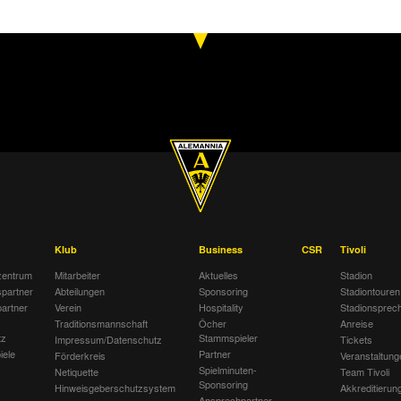
0:1
Alemannia Aachen
1. FC Nürnb
1:2
Rot Weiss Ahlen
Alemannia 