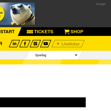
START
TICKETS
SHOP
R
Spieltag
Begegnungen
Tabelle