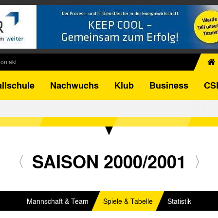
ontakt
chiv
llschule
Nachwuchs
Klub
Business
CS
egner
FB-Pokal
istorie
torie
el
SAISON 2000/2001
Mannschaft & Team
Spiele & Tabelle
Statistik