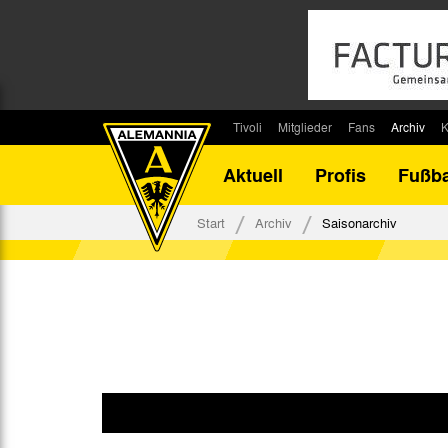
Tivoli
Mitglieder
Fans
Archiv
K
Stadion
Mitglied werden
Fan-Infos
Saisonar
Aktuell
Profis
Fußba
Stadiontouren
Downloads
Fanbeauftragte
Bilanz G
Stadionsprecher
Kontakt
Fanbeirat
Bilanz D
Start
Archiv
Saisonarchiv
Anreise
Fan-Klubs
Vereins-H
Tickets
Fanprojekt
Tivoli-His
Veranstaltungen
Ahnentaf
Team Tivoli
Akkreditierungen
Stadionordnung
Stadiongaststätte Klömpchensklub