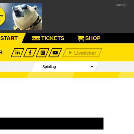
START
TICKETS
SHOP
R
Spieltag
Begegnungen
Tabelle