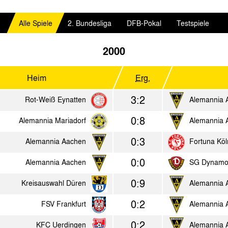
Alle Spiele
2. Bundesliga
DFB-Pokal
Testspiele
2000
Heim
Erg.
3:2
Rot-Weiß Eynatten
Alemannia 
0:8
Alemannia Mariadorf
Alemannia 
0:3
Alemannia Aachen
Fortuna Köl
0:0
Alemannia Aachen
SG Dynamo
0:9
Kreisauswahl Düren
Alemannia 
0:2
FSV Frankfurt
Alemannia 
0:2
KFC Uerdingen
Alemannia 