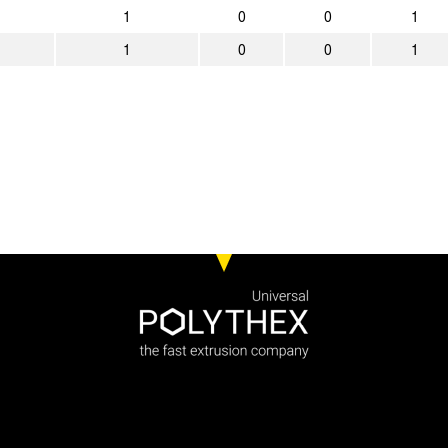
6:1
Bor. Mönchengladbach
Alemannia 
1
0
0
1
3:0
Alemannia Aachen
Stuttgarter K
1
0
0
1
0:0
Alemannia Aachen
SpVgg Greut
2:3
Chemnitzer FC
Alemannia 
1:0
Alemannia Aachen
1. FC Saarb
5:1
VfL Osnabrück
Alemannia 
1:0
Alemannia Aachen
SSV Ulm 18
3:0
Rot-Weiß Oberhausen
Alemannia 
1:0
Alemannia Aachen
1. FSV Main
0:0
SV Hannover 96
Alemannia 
0:1
Alemannia Aachen
FC St. Pauli