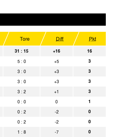
 02
Spielbericht
Aachen
Spielbericht
Aachen
Tore
Diff
Pkt
Spielbericht
Aachen
31 : 15
+16
16
Spielbericht
3
5 : 0
+5
Aachen
Spielbericht
3
3 : 0
+3
Aachen
Spielbericht
3
3 : 0
+3
Aachen
Spielbericht
3
3 : 2
+1
seldorf
Spielbericht
1
0 : 0
0
0
0 : 2
-2
Aachen
Spielbericht
0
0 : 2
-2
efeld
Spielbericht
0
1 : 8
-7