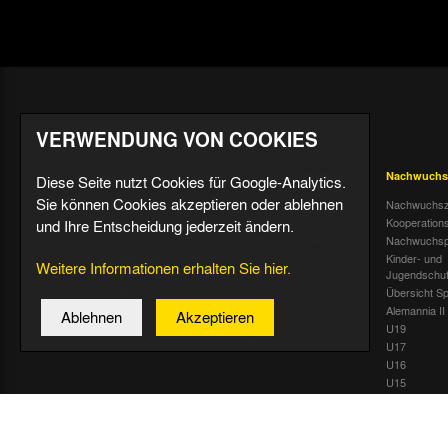
So. 13.05.2001
15:00 Uhr
So. 20.05.2001
15:00 Uhr
VERWENDUNG VON COOKIES
Diese Seite nutzt Cookies für Google-Analytics.
Sie können Cookies akzeptieren oder ablehnen
und Ihre Entscheidung jederzeit ändern.
Aktuell
Profis
Fußballschule
Nachwuchs
Nachrichten
Mannschaft &
Datenschutz
Nachwuchsz
Weitere Informationen erhalten Sie hier.
Trainer
Termine
Über uns &
Kooperation
Spiele & Tabelle
Kontakt
Tivoli Echo
Nachwuchsp
Statistik
Dauerkarten-
Kinder- und
Ablehnen
Akzeptieren
Deal
Trainingsplan
Jugendschu
Radiostream
Geburtstage
Übersicht Sp
Alemannia II
U19
U17
U16
U15
U14