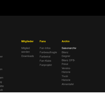
erg
Spielbericht
Aachen
Spielbericht
Mitglieder
Fans
Archiv
Mitglied
Fan-Infos
Saisonarchiv
werden
Fanbeauftragte
Bilanz
Downloads
Gegner
her
Fanbeirat
Bilanz DFB-
Fan-Klubs
Pokal
Fanprojekt
Vereins-
en
Historie
Tivoli-
gen
Historie
ng
Ahnentafel
ätte
lub
sextremismus