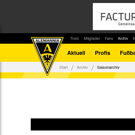
Tivoli
Mitglieder
Fans
Archiv
K
Stadion
Mitglied werden
Fan-Infos
Saisonar
Aktuell
Profis
Fußba
Stadiontouren
Downloads
Fanbeauftragte
Bilanz G
Stadionsprecher
Kontakt
Fanbeirat
Bilanz D
Start
Archiv
Saisonarchiv
Anreise
Fan-Klubs
Vereins-H
Tickets
Fanprojekt
Tivoli-His
Veranstaltungen
Ahnentaf
Team Tivoli
Akkreditierungen
Stadionordnung
Stadiongaststätte Klömpchensklub