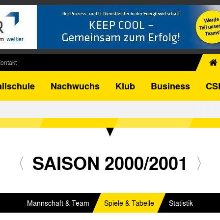
ontakt
chiv
llschule
Nachwuchs
Klub
Business
CS
egner
FB-Pokal
istorie
torie
el
SAISON 2000/2001
Mannschaft & Team
Spiele & Tabelle
Statistik