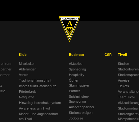
0:1
Alemannia Aachen
1. FC Nürnb
1:2
Rot Weiss Ahlen
Alemannia 
Klub
Business
CSR
Tivoli
entrum
Mitarbeiter
Aktuelles
Stadion
spartner
Abteilungen
Sponsoring
Stadiontouren
artner
Verein
Hospitality
Stadionsprec
Traditionsmannschaft
Öcher
Anreise
tz
Stammspieler
Impressum/Datenschutz
Tickets
iele
Partner
Förderkreis
Veranstaltung
Spielminuten-
Netiquette
Team Tivoli
Sponsoring
Hinweisgeberschutzsystem
Akkreditierun
Ansprechpartner
Awareness am Tivoli
Stadionordnu
Stellenanzeigen
Kinder- und Jugendschutz
Stadiongastst
Jobbörse
am Tivoli
Klömpchensk
Gegen Recht