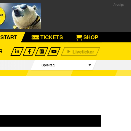
START
TICKETS
SHOP
R
Spieltag
Begegnungen
Tabelle