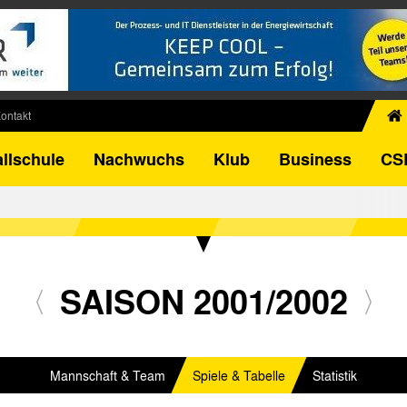
ontakt
chiv
llschule
Nachwuchs
Klub
Business
CS
egner
FB-Pokal
istorie
torie
el
SAISON 2001/2002
Mannschaft & Team
Spiele & Tabelle
Statistik