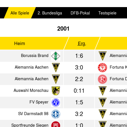
Alle Spiele
2. Bundesliga
DFB-Pokal
Testspiele
2001
Heim
Erg.
1:6
Borussia Brand
Alemanni
3:0
Alemannia Aachen
Fortuna 
2:2
Alemannia Aachen
Fortuna D
0:11
Auswahl Monschau
Alemanni
1:5
FV Speyer
Alemanni
3:2
SV Darmstadt 98
Alemanni
1:0
Sportfreunde Siegen
Alemanni