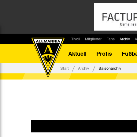
Tivoli
Mitglieder
Fans
Archiv
K
Stadion
Mitglied werden
Fan-Infos
Saisonar
Aktuell
Profis
Fußba
Stadiontouren
Downloads
Fanbeauftragte
Bilanz G
Stadionsprecher
Kontakt
Fanbeirat
Bilanz D
Start
Archiv
Saisonarchiv
Anreise
Fan-Klubs
Vereins-H
Tickets
Fanprojekt
Tivoli-His
Veranstaltungen
Ahnentaf
Team Tivoli
Akkreditierungen
Stadionordnung
Stadiongaststätte Klömpchensklub