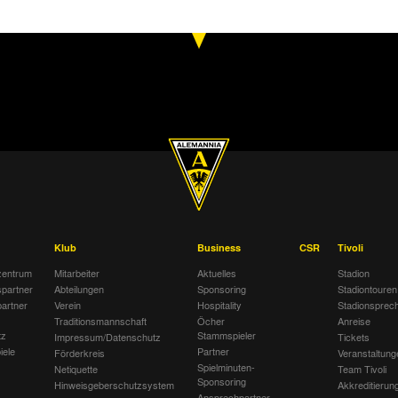
2:13
SV Süggerath-Tripsrath
Alemannia 
1:14
Stadtauswahl Stolberg
Alemannia 