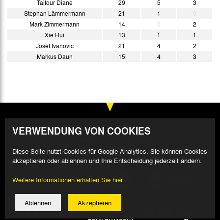
Taifour Diane
29
5
3
Stephan Lämmermann
21
1
0
Mark Zimmermann
14
0
2
Xie Hui
13
1
1
Josef Ivanovic
21
4
2
Markus Daun
15
4
3
VERWENDUNG VON COOKIES
Diese Seite nutzt Cookies für Google-Analytics. Sie können Cookies
akzeptieren oder ablehnen und Ihre Entscheidung jederzeit ändern.
Weitere Informationen erhalten Sie hier.
Ablehnen
Akzeptieren