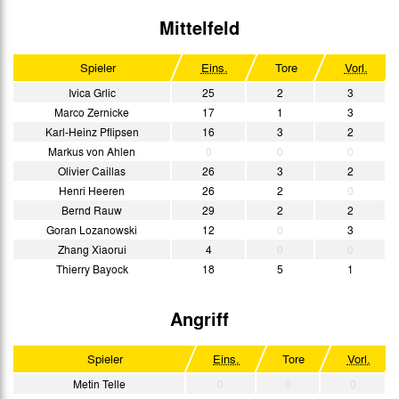
Mittelfeld
Spieler
Eins.
Tore
Vorl.
Ivica Grlic
25
2
3
Marco Zernicke
17
1
3
Karl-Heinz Pflipsen
16
3
2
Markus von Ahlen
0
0
0
Olivier Caillas
26
3
2
Henri Heeren
26
2
0
Bernd Rauw
29
2
2
Goran Lozanowski
12
0
3
Zhang Xiaorui
4
0
0
Thierry Bayock
18
5
1
Angriff
Spieler
Eins.
Tore
Vorl.
Metin Telle
0
0
0