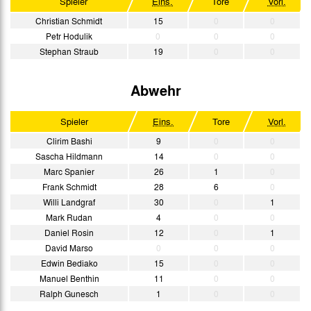
Spieler
Eins.
Tore
Vorl.
Christian Schmidt
15
0
0
Petr Hodulik
0
0
0
Stephan Straub
19
0
0
Abwehr
Spieler
Eins.
Tore
Vorl.
Clirim Bashi
9
0
0
Sascha Hildmann
14
0
0
Marc Spanier
26
1
0
Frank Schmidt
28
6
0
Willi Landgraf
30
0
1
Mark Rudan
4
0
0
Daniel Rosin
12
0
1
David Marso
0
0
0
Edwin Bediako
15
0
0
Manuel Benthin
11
0
0
Ralph Gunesch
1
0
0