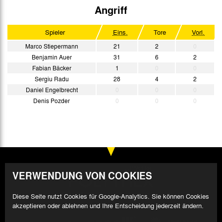
Angriff
Spieler
Eins.
Tore
Vorl.
Marco Stiepermann
21
2
0
Benjamin Auer
31
6
2
Fabian Bäcker
1
0
0
Sergiu Radu
28
4
2
Daniel Engelbrecht
0
0
0
Denis Pozder
0
0
0
VERWENDUNG VON COOKIES
Diese Seite nutzt Cookies für Google-Analytics. Sie können Cookies
akzeptieren oder ablehnen und Ihre Entscheidung jederzeit ändern.