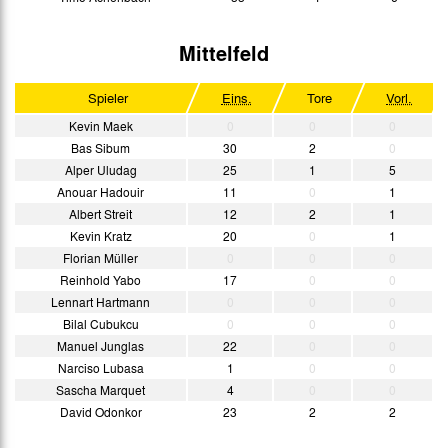
Mittelfeld
Spieler
Eins.
Tore
Vorl.
Kevin Maek
0
0
0
Bas Sibum
30
2
0
Alper Uludag
25
1
5
Anouar Hadouir
11
0
1
Albert Streit
12
2
1
Kevin Kratz
20
0
1
Florian Müller
0
0
0
Reinhold Yabo
17
0
0
Lennart Hartmann
0
0
0
Bilal Cubukcu
0
0
0
Manuel Junglas
22
0
0
Narciso Lubasa
1
0
0
Sascha Marquet
4
0
0
David Odonkor
23
2
2