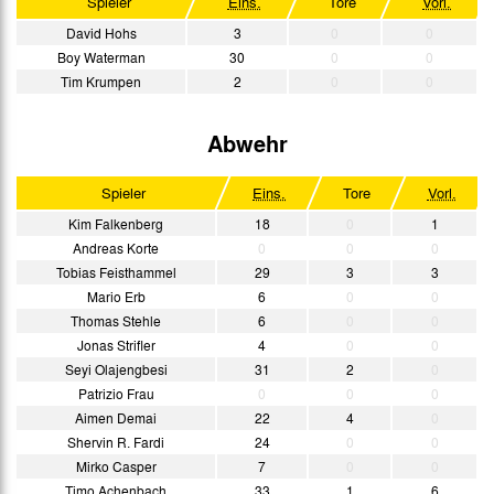
Spieler
Eins.
Tore
Vorl.
David Hohs
3
0
0
Boy Waterman
30
0
0
Tim Krumpen
2
0
0
Abwehr
Spieler
Eins.
Tore
Vorl.
Kim Falkenberg
18
0
1
Andreas Korte
0
0
0
Tobias Feisthammel
29
3
3
Mario Erb
6
0
0
Thomas Stehle
6
0
0
Jonas Strifler
4
0
0
Seyi Olajengbesi
31
2
0
Patrizio Frau
0
0
0
Aimen Demai
22
4
0
Shervin R. Fardi
24
0
0
Mirko Casper
7
0
0
Timo Achenbach
33
1
6