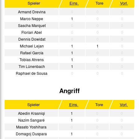
Spieler
Eins.
Tore
Vorl.
Armand Drevina
0
0
0
Marco Neppe
1
0
0
Sascha Marquet
0
0
0
Florian Abel
0
0
0
Dennis Dowidat
0
0
0
Michael Lejan
1
1
0
Rafael García
1
0
0
Tobias Ahrens
1
0
0
Tim Lünenbach
1
0
0
Raphael de Sousa
0
0
0
Angriff
Spieler
Eins.
Tore
Vorl.
Abedin Krasniqi
1
0
0
Nazim Sangaré
1
0
0
Masato Yoshihara
0
0
0
Domagoj Duspara
1
0
0