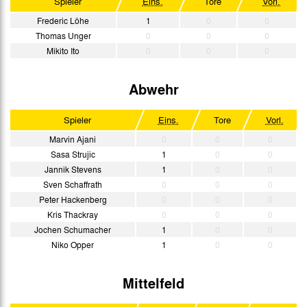
Spieler
Eins.
Tore
Vorl.
Frederic Löhe
1
0
0
Thomas Unger
0
0
0
Mikito Ito
0
0
0
Abwehr
Spieler
Eins.
Tore
Vorl.
Marvin Ajani
0
0
0
Sasa Strujic
1
0
0
Jannik Stevens
1
0
0
Sven Schaffrath
0
0
0
Peter Hackenberg
0
0
0
Kris Thackray
0
0
0
Jochen Schumacher
1
0
0
Niko Opper
1
0
0
Mittelfeld