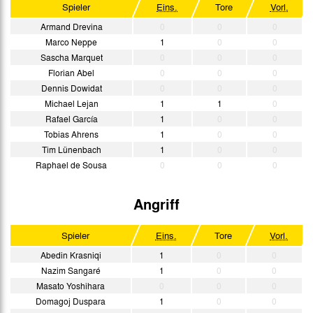
Spieler
Eins.
Tore
Vorl.
Armand Drevina
0
0
0
Marco Neppe
1
0
0
Sascha Marquet
0
0
0
Florian Abel
0
0
0
Dennis Dowidat
0
0
0
Michael Lejan
1
1
0
Rafael García
1
0
0
Tobias Ahrens
1
0
0
Tim Lünenbach
1
0
0
Raphael de Sousa
0
0
0
Angriff
Spieler
Eins.
Tore
Vorl.
Abedin Krasniqi
1
0
0
Nazim Sangaré
1
0
0
Masato Yoshihara
0
0
0
Domagoj Duspara
1
0
0