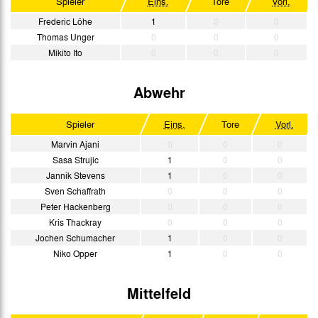
Spieler
Eins.
Tore
Vorl.
Frederic Löhe
1
0
0
Thomas Unger
0
0
0
Mikito Ito
0
0
0
Abwehr
Spieler
Eins.
Tore
Vorl.
Marvin Ajani
0
0
0
Sasa Strujic
1
0
0
Jannik Stevens
1
0
0
Sven Schaffrath
0
0
0
Peter Hackenberg
0
0
0
Kris Thackray
0
0
0
Jochen Schumacher
1
0
0
Niko Opper
1
0
0
Mittelfeld