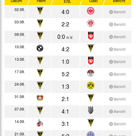
Datum
Heim
Erg.
Gast
Bericht
Westdeutscher Pokal
02.08.
4:0
Bericht
Westdt. Pokal Forts.
03.08.
2:2
Bericht
Testspiele
09.08.
0:0
Bericht
n.V.
10.08.
4:2
Bericht
13.08.
1:0
Bericht
17.08.
5:2
Bericht
24.08.
1:3
Bericht
31.08.
2:1
Bericht
07.09.
4:1
Bericht
14.09.
3:1
Bericht
21.09.
5:2