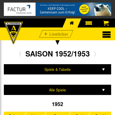
SAISON 1952/1953
Spiele & Tabelle
Mannschaft & Team
Alle Spiele
Oberliga West
1952
DFB-Pokal