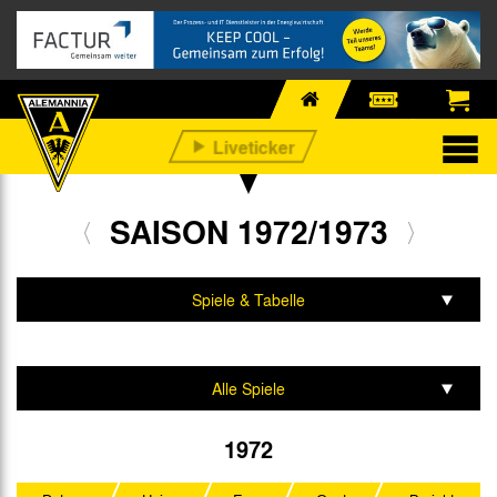
SAISON 1972/1973
Spiele & Tabelle
Mannschaft & Team
Alle Spiele
Regionalliga West
1972
UEFA Intertoto Cup