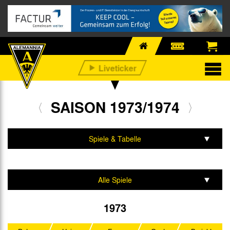
SAISON 1973/1974
Spiele & Tabelle
Mannschaft & Team
Alle Spiele
Regionalliga West
1973
DFB-Pokal