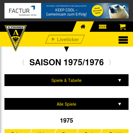
SAISON 1975/1976
Spiele & Tabelle
Mannschaft & Team
Alle Spiele
2. Liga Nord
1975
DFB-Pokal