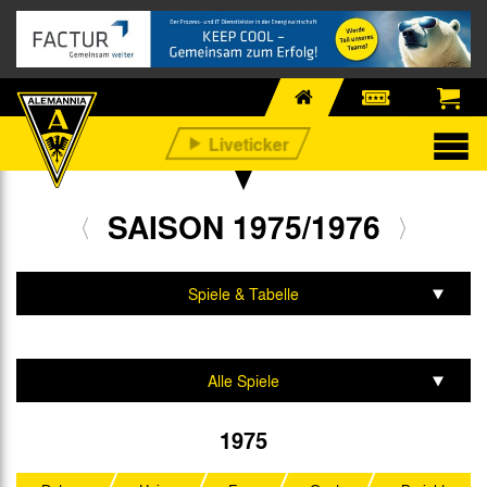
SAISON 1975/1976
Spiele & Tabelle
Mannschaft & Team
Alle Spiele
2. Liga Nord
1975
DFB-Pokal