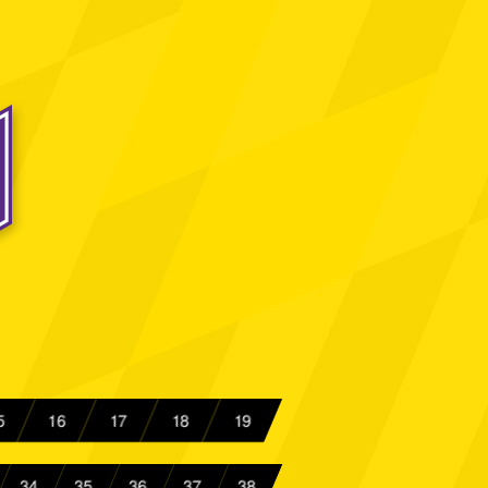
 Aachen
Spielbericht
 SC
Spielbericht
ussia Berlin
Spielbericht
 Aachen
Spielbericht
scheid 09
Spielbericht
 Aachen
Spielbericht
adt 98
Spielbericht
 Aachen
Spielbericht
 Aachen
Spielbericht
5
16
17
18
19
urg
Spielbericht
34
35
36
37
38
 Aachen