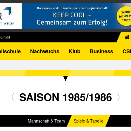
ontakt
chiv
llschule
Nachwuchs
Klub
Business
CS
egner
FB-Pokal
istorie
torie
el
SAISON 1985/1986
Mannschaft & Team
Spiele & Tabelle