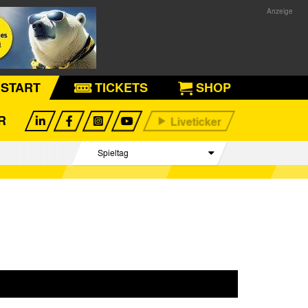
START
TICKETS
SHOP
R
Spieltag
Begegnungen
Tabelle