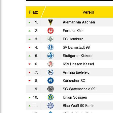
Sa. 08.03.1986
Platz
Verein
Di. 18.03.1986
1.
Alemannia Aachen
2.
Fr. 21.03.1986
Fortuna Köln
3.
FC Homburg
Do. 27.03.1986
4.
SV Darmstadt 98
Mo. 31.03.1986
5.
Stuttgarter Kickers
Fr. 04.04.1986
6.
KSV Hessen Kassel
Di. 08.04.1986
7.
Arminia Bielefeld
8.
Karlsruher SC
Fr. 11.04.1986
9.
SG Wattenscheid 09
Di. 15.04.1986
10.
Union Solingen
Sa. 19.04.1986
11.
Blau Weiß 90 Berlin