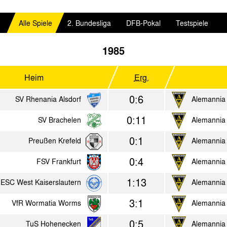
Alle Spiele
2. Bundesliga
DFB-Pokal
Testspiele
1985
Heim
Erg.
0:6
SV Rhenania Alsdorf
Alemannia
0:11
SV Brachelen
Alemannia
0:1
Preußen Krefeld
Alemannia
0:4
FSV Frankfurt
Alemannia
1:13
ESC West Kaiserslautern
Alemannia
3:1
VfR Wormatia Worms
Alemannia
0:5
TuS Hohenecken
Alemannia