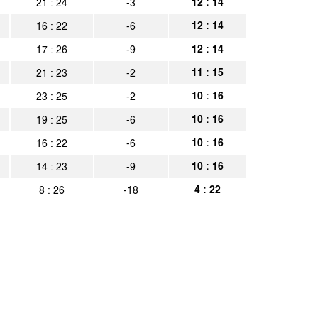
12 : 14
21 : 24
-3
essen Kassel
Spielbericht
12 : 14
16 : 22
-6
eiburg
Spielbericht
12 : 14
17 : 26
-9
nnia Aachen
Spielbericht
11 : 15
21 : 23
-2
a BSC Berlin
Spielbericht
10 : 16
23 : 25
-2
10 : 16
19 : 25
-6
nnia Aachen
Spielbericht
10 : 16
16 : 22
-6
nnia Aachen
Spielbericht
10 : 16
14 : 23
-9
nnia Aachen
Spielbericht
4 : 22
8 : 26
-18
nnia Aachen
Spielbericht
nnia Aachen
Spielbericht