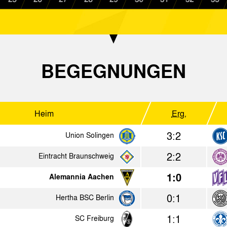
1:0
Alemannia Aachen
VfL Osnab
4:3
Alemannia Aachen
MSV Duisb
n.V.
1:1
Fortuna Köln
Alemannia
BEGEGNUNGEN
-
Eintracht Bad Kreuznach
Alemannia
3:1
Alemannia Aachen
Viktoria A
Heim
Erg.
2:1
KSV Hessen Kassel
Alemannia
3:2
Union Solingen
1:2
Alemannia Aachen
FC Schalk
n.V.
2:2
Eintracht Braunschweig
0:15
Sportfreunde Hörn
Alemannia
1:0
Alemannia Aachen
4:1
SC Freiburg
Alemannia
0:1
Hertha BSC Berlin
4:0
Alemannia Aachen
Tennis Bor
1:1
SC Freiburg