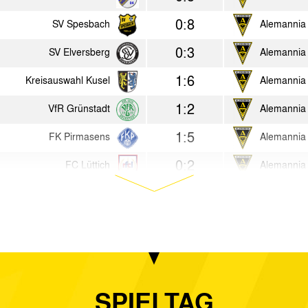
0:8
SV Spesbach
Alemannia
0:3
SV Elversberg
Alemannia
1:6
Kreisauswahl Kusel
Alemannia
1:2
VfR Grünstadt
Alemannia
1:5
FK Pirmasens
Alemannia
0:2
FC Lüttich
Alemannia
1:2
Alemannia Aachen
Hamburger
0:6
SC Ederen
Alemannia
1:1
Alemannia Aachen
Blau Weiß 
2:2
Union Solingen
Alemannia
SPIELTAG
4:1
Alemannia Aachen
SpVgg Bay