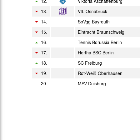
Di. 22.04.1986
12.
Viktoria Aschaffenburg
13.
VfL Osnabrück
Sa. 26.04.1986
14.
SpVgg Bayreuth
So. 04.05.1986
15.
Eintracht Braunschweig
Do. 08.05.1986
16.
Tennis Borussia Berlin
Sa. 17.05.1986
17.
Hertha BSC Berlin
18.
SC Freiburg
Mi. 21.05.1986
19.
Rot-Weiß Oberhausen
Sa. 24.05.1986
20.
MSV Duisburg
Di. 27.05.1986
Mi. 28.05.1986
Tu