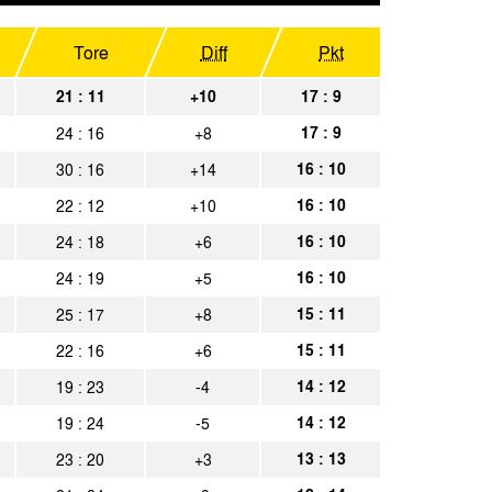
eiß Oberhausen
Spielbericht
nnia Aachen
Tore
Diff
Pkt
Spielbericht
acht Braunschweig
21 : 11
+10
17 : 9
Spielbericht
17 : 9
24 : 16
+8
nnia Aachen
Spielbericht
16 : 10
30 : 16
+14
a Bielefeld
Spielbericht
16 : 10
22 : 12
+10
nnia Aachen
Spielbericht
16 : 10
24 : 18
+6
nnia Aachen
Spielbericht
16 : 10
24 : 19
+5
15 : 11
25 : 17
+8
omburg
Spielbericht
15 : 11
22 : 16
+6
na Köln
Spielbericht
14 : 12
19 : 23
-4
nnia Aachen
Spielbericht
14 : 12
19 : 24
-5
nnia Aachen
Spielbericht
13 : 13
23 : 20
+3