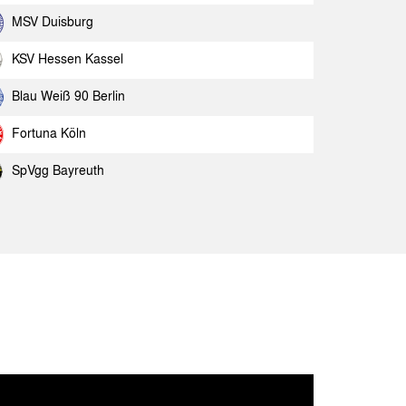
 Aachen
Spielbericht
MSV Duisburg
 Aachen
Spielbericht
KSV Hessen Kassel
ngen
Spielbericht
Blau Weiß 90 Berlin
Fortuna Köln
SpVgg Bayreuth
Gast
Spielbericht
nnia Aachen
Spielbericht
nnia Aachen
Spielbericht
JC Kerkrade
Spielbericht
arter Kickers
Spielbericht
nnia Aachen
Spielbericht