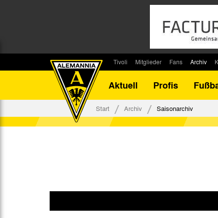
Tivoli
Mitglieder
Fans
Archiv
K
Stadion
Mitglied werden
Fan-Infos
Saisonar
Aktuell
Profis
Fußba
Stadiontouren
Downloads
Fanbeauftragte
Bilanz G
Stadionsprecher
Kontakt
Fanbeirat
Bilanz D
Start
Archiv
Saisonarchiv
Anreise
Fan-Klubs
Vereins-H
Tickets
Fanprojekt
Tivoli-His
Veranstaltungen
Ahnentaf
Team Tivoli
Akkreditierungen
Stadionordnung
Stadiongaststätte Klömpchensklub