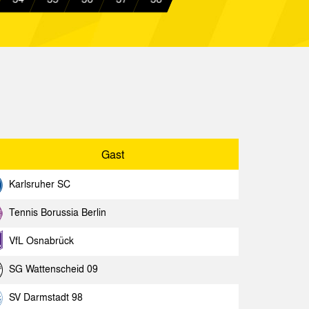
Spielbericht
rück
Spielbericht
urg
Spielbericht
 Aachen
Spielbericht
 Aachen
Spielbericht
schaffenburg
Spielbericht
Gast
 Aachen
Spielbericht
Karlsruher SC
e 04
Spielbericht
Tennis Borussia Berlin
 Aachen
Spielbericht
VfL Osnabrück
 Aachen
Spielbericht
SG Wattenscheid 09
ussia Berlin
Spielbericht
SV Darmstadt 98