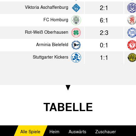
0:0
Hertha BSC Berlin
Alemannia
2:1
Viktoria Aschaffenburg
1:0
Blau Weiß 90 Berlin
Alemannia
6:1
FC Homburg
0:0
Alemannia Aachen
Union Soli
2:3
Rot-Weiß Oberhausen
0:1
Arminia Bielefeld
1986
1:1
Stuttgarter Kickers
Heim
Erg.
1:8
SV Eilendorf
Alema
0:3
Bonner SC
Alema
2:1
Alemannia Aachen
Roda 
TABELLE
1:0
Alemannia Aachen
Stuttg
1:1
Karlsruher SC
Alema
Alle Spiele
Heim
Auswärts
Zuschauer