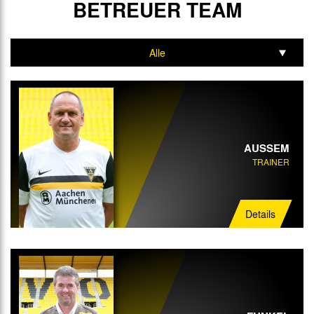
BETREUER TEAM
Alle
Trainer
Interimstrainer
Torwart-Trainer
AUSSEM
TRAINER
Mannschaftsarzt
Physiotherapeut
Details
Mannschaftsbetreuer