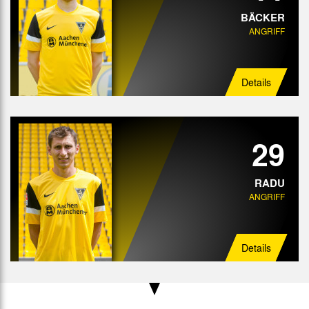
BÄCKER
ANGRIFF
Details
29
RADU
ANGRIFF
Details