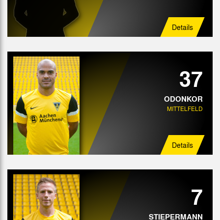
Details
37
ODONKOR
MITTELFELD
Details
7
STIEPERMANN