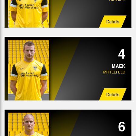
Details
4
MAEK
MITTELFELD
Details
6