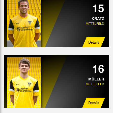
15
KRATZ
MITTELFELD
Details
16
MÜLLER
MITTELFELD
Details