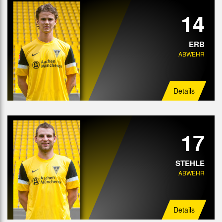
14
ERB
ABWEHR
Details
17
STEHLE
ABWEHR
Details