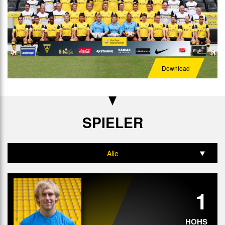
Download
SPIELER
Alle
Tor
1
Abwehr
Mittelfeld
HOHS