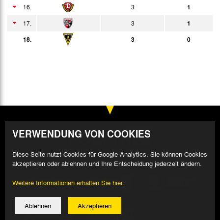
13:30h
16.
3
1
17.
3
1
18.
3
0
VERWENDUNG VON COOKIES
Diese Seite nutzt Cookies für Google-Analytics. Sie können Cookies
akzeptieren oder ablehnen und Ihre Entscheidung jederzeit ändern.
Weitere Informationen erhalten Sie hier.
Ablehnen
Akzeptieren