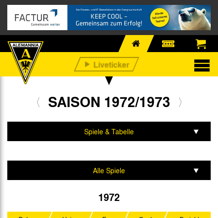
SAISON 1972/1973
Spiele & Tabelle
Mannschaft & Team
Alle Spiele
Regionalliga West
1972
UEFA Intertoto Cup