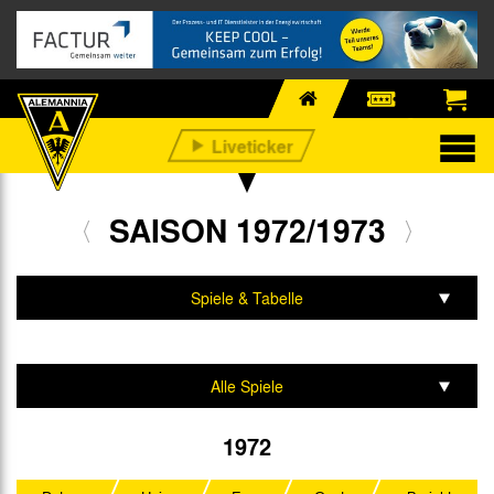
SAISON 1972/1973
Spiele & Tabelle
Mannschaft & Team
Alle Spiele
Regionalliga West
1972
UEFA Intertoto Cup