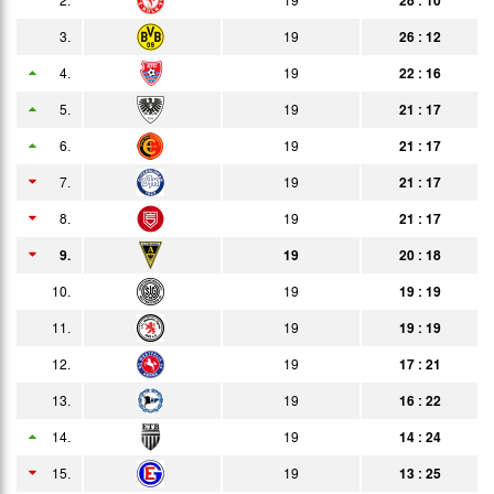
03.02.
2:1
3.
19
26 : 12
Bericht
Auswärts
4.
19
22 : 16
07.02.
1:13
Bericht
Zuschauer
5.
19
21 : 17
11.02.
3:3
Bericht
6.
19
21 : 17
17.02.
2:1
Bericht
7.
19
21 : 17
25.02.
1:0
8.
19
21 : 17
Bericht
9.
19
20 : 18
28.02.
0:0
Bericht
10.
19
19 : 19
11.03.
1:1
Bericht
11.
19
19 : 19
17.03.
4:0
Bericht
12.
19
17 : 21
25.03.
6:1
13.
19
16 : 22
Bericht
14.
31.03.
19
14 : 24
3:1
Bericht
15.
19
13 : 25
08.04.
1:2
Bericht