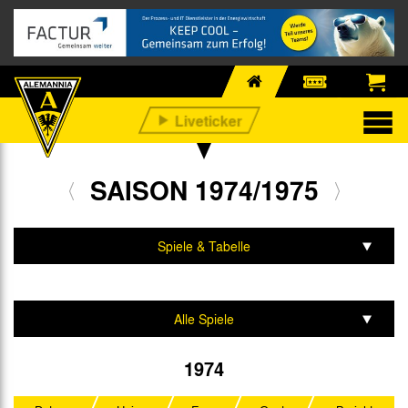
SAISON 1974/1975
Spiele & Tabelle
Mannschaft & Team
Alle Spiele
2. Liga Nord
1974
DFB-Pokal