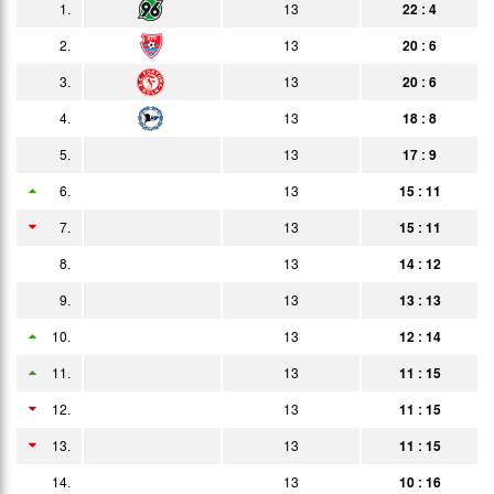
1.
13
22 : 4
08.02.
1:0
Bericht
Zuschauer
2.
13
20 : 6
15.02.
5:2
3.
13
20 : 6
Bericht
4.
13
18 : 8
18.02.
6:0
Bericht
5.
13
17 : 9
21.02.
6:0
Bericht
6.
13
15 : 11
01.03.
3:1
Bericht
7.
13
15 : 11
08.03.
2:1
8.
13
14 : 12
Bericht
9.
13
13 : 13
15.03.
1:4
Bericht
10.
13
12 : 14
22.03.
2:2
Bericht
11.
13
11 : 15
29.03.
2:3
Bericht
12.
13
11 : 15
05.04.
4:0
13.
13
11 : 15
Bericht
14.
12.04.
13
10 : 16
1:0
Bericht