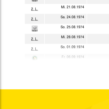
Mi. 21.08.1974
2. L.
Sa. 24.08.1974
2. L.
So. 25.08.1974
Mi. 28.08.1974
2. L.
So. 01.09.1974
2. L.
Fr. 06.09.1974
Di. 10.09.1974
Sa. 14.09.1974
2. L.
Sa. 21.09.1974
2. L.
Sa. 28.09.1974
2. L.
Di. 01.10.1974