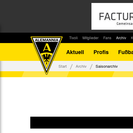
Tivoli
Mitglieder
Fans
Archiv
K
Stadion
Mitglied werden
Fan-Infos
Saisonar
Aktuell
Profis
Fußba
Stadiontouren
Downloads
Fanbeauftragte
Bilanz G
Stadionsprecher
Kontakt
Fanbeirat
Bilanz D
Start
Archiv
Saisonarchiv
Anreise
Fan-Klubs
Vereins-H
Tickets
Fanprojekt
Tivoli-His
Veranstaltungen
Ahnentaf
Team Tivoli
Akkreditierungen
Stadionordnung
Stadiongaststätte Klömpchensklub