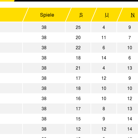
1:4
Alemannia Aachen
Hertha BSC Ber
2:2
Alemannia Aachen
VfL Osnabrück
Spiele
S
U
N
2:3
VfL Wolfsburg
Alemannia Aa
38
25
4
9
38
20
11
7
4:0
Alemannia Aachen
SpVgg Erkensc
38
22
6
10
1:0
SG Wattenscheid 09
Alemannia Aa
38
18
14
6
4:0
Alemannia Aachen
Britische Arm
38
21
4
13
2:1
Alemannia Aachen
DJK Gütersloh
38
17
12
9
38
18
10
10
1:0
FC St. Pauli
Alemannia Aa
38
16
10
12
3:0
Alemannia Aachen
Olympia Wilhe
38
17
8
13
3:0
ETB SW Essen
Alemannia Aa
38
15
9
14
0:5
Wit Groen Vaals
Alemannia Aa
38
12
12
14