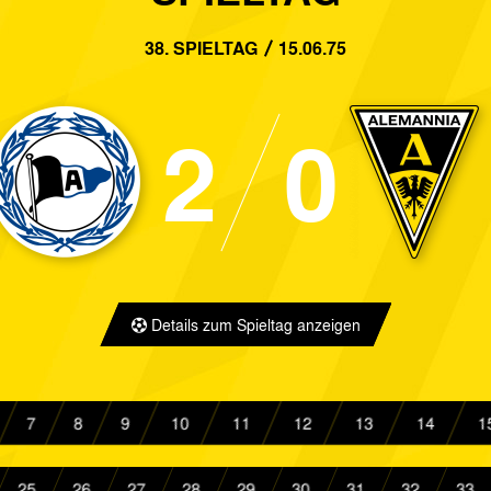
0:0
SpVgg Erkenschwick
Alemannia 
38. SPIELTAG
15.06.75
0:0
Alemannia Aachen
SG Wattensc
2
0
1:2
Jülich 1910
Alemannia 
4:2
DJK Gütersloh
Alemannia 
0:10
VfL Sindorf
Alemannia 
3:0
SV Hannover 96
Alemannia 
1:2
Alemannia Aachen
FC St. Pauli
Details zum Spieltag anzeigen
2:2
Olympia Wilhelmshaven
Alemannia 
2:1
Alemannia Aachen
Borussia Ne
7
8
9
10
11
12
13
14
1
8:1
Alemannia Aachen
ETB SW Ess
2:4
25
26
27
28
29
30
31
32
33
1. FC Mülheim
Alemannia 