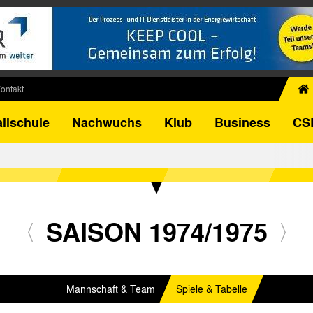
ontakt
chiv
llschule
Nachwuchs
Klub
Business
CS
egner
FB-Pokal
istorie
torie
el
SAISON 1974/1975
Mannschaft & Team
Spiele & Tabelle