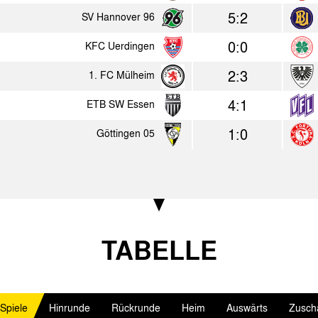
1:3
Alemannia Aachen
SV Hannover 
5:2
SV Hannover 96
2:2
Bonner SC
Alemannia Aa
0:0
KFC Uerdingen
5:2
Fortuna Köln
Alemannia Aa
2:3
1. FC Mülheim
2:1
Alemannia Aachen
SV Barmbek-Uh
4:1
ETB SW Essen
2:0
Wacker 04 Berlin
Alemannia Aa
1:0
Göttingen 05
1:0
Tennis Borussia Berlin
Alemannia Aa
5:2
Göttingen 05
Alemannia Aa
6:0
Alemannia Aachen
Roda JC Kerk
6:0
Borussia Dortmund
Alemannia Aa
TABELLE
3:1
Alemannia Aachen
Rot-Weiß Obe
2:1
Preußen Münster
Alemannia Aa
 Spiele
Hinrunde
Rückrunde
Heim
Auswärts
Zusch