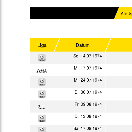
Gegen Rechtsextremismus am Tivoli
Verbotene Symbolik am Tivoli
Alle S
Liga
Datum
So. 14.07.1974
Mi. 17.07.1974
West.
Mi. 24.07.1974
Di. 30.07.1974
Fr. 09.08.1974
2. L.
Di. 13.08.1974
Sa. 17.08.1974