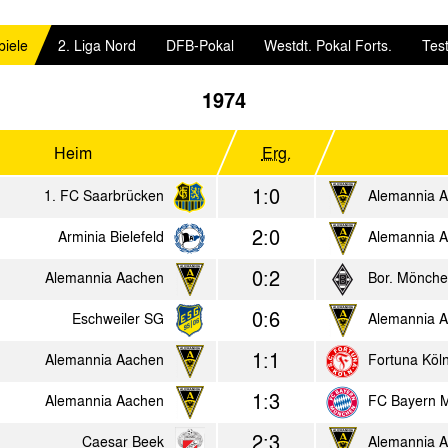
piele
2. Liga Nord
DFB-Pokal
Westdt. Pokal Forts.
Test
1974
Heim
Erg.
1:0
1. FC Saarbrücken
Alemannia 
2:0
Arminia Bielefeld
Alemannia 
0:2
Alemannia Aachen
Bor. Mönch
0:6
Eschweiler SG
Alemannia 
1:1
Alemannia Aachen
Fortuna Köl
1:3
Alemannia Aachen
FC Bayern 
2:3
Caesar Beek
Alemannia 