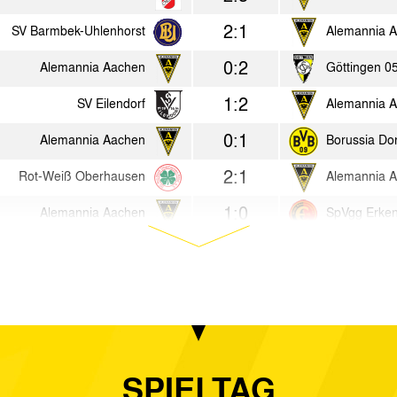
2:1
SV Barmbek-Uhlenhorst
Alemannia 
0:2
Alemannia Aachen
Göttingen 0
1:2
SV Eilendorf
Alemannia 
0:1
Alemannia Aachen
Borussia Do
2:1
Rot-Weiß Oberhausen
Alemannia 
1:0
Alemannia Aachen
SpVgg Erke
0:3
Borussia Brand
Alemannia 
2:1
Alemannia Aachen
Preußen Mü
2:0
VfL Osnabrück
Alemannia 
2:1
Alemannia Aachen
VfL Wolfsbu
SPIELTAG
0:1
Borussia Hückelhoven
Alemannia 