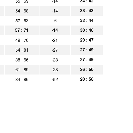
34 : 42
55 : 69
-14
Spielbericht
33 : 43
54 : 68
-14
chen
Spielbericht
32 : 44
57 : 63
-6
in
Spielbericht
57 : 71
-14
30 : 46
chen
Spielbericht
29 : 47
49 : 70
-21
27 : 49
54 : 81
-27
27 : 49
38 : 66
-28
26 : 50
61 : 89
-28
20 : 56
34 : 86
-52