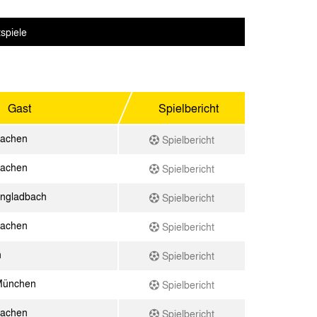
spiele
Gast
Spielbericht
Aachen
Spielbericht
Aachen
Spielbericht
engladbach
Spielbericht
Aachen
Spielbericht
n
Spielbericht
München
Spielbericht
Aachen
Spielbericht