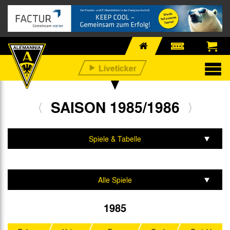
SAISON 1985/1986
Spiele & Tabelle
Mannschaft & Team
Alle Spiele
2. Bundesliga
1985
DFB-Pokal