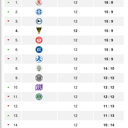
1.
12
16 : 8
Datum
Heim
Erg.
Gast
Bericht
Zuschauer
2.
12
15 : 9
05.01.
1:8
3.
12
15 : 9
Bericht
4.
12
15 : 9
12.01.
0:3
Bericht
5.
12
15 : 9
21.01.
2:1
Bericht
6.
12
15 : 9
01.02.
1:0
Bericht
7.
12
15 : 9
08.02.
1:1
8.
12
14 : 10
Bericht
9.
12
12 : 12
15.02.
5:1
Bericht
10.
12
12 : 12
08.03.
1:1
Bericht
11.
12
12 : 12
18.03.
3:2
Bericht
12.
12
11 : 13
21.03.
1:2
13.
12
11 : 13
Bericht
14.
27.03.
12
10 : 14
2:0
Bericht