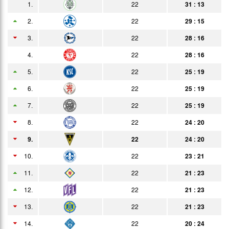
1.
22
31 : 13
Datum
Heim
Erg.
Gast
Bericht
Heim
2.
22
29 : 15
05.01.
1:8
3.
22
28 : 16
Bericht
Auswärts
4.
22
28 : 16
12.01.
0:3
Bericht
Zuschauer
5.
22
25 : 19
21.01.
2:1
Bericht
6.
22
25 : 19
01.02.
1:0
Bericht
7.
22
25 : 19
08.02.
1:1
8.
22
24 : 20
Bericht
9.
22
24 : 20
15.02.
5:1
Bericht
10.
22
23 : 21
08.03.
1:1
Bericht
11.
22
21 : 23
18.03.
3:2
Bericht
12.
22
21 : 23
21.03.
1:2
13.
22
21 : 23
Bericht
14.
27.03.
22
20 : 24
2:0
Bericht