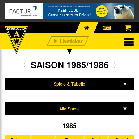
SAISON 1985/1986
Spiele & Tabelle
Mannschaft & Team
Alle Spiele
2. Bundesliga
1985
DFB-Pokal